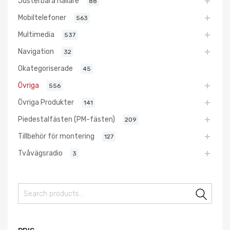
Justerbara hållare
88
Mobiltelefoner
563
Multimedia
537
Navigation
32
Okategoriserade
45
Övriga
556
Övriga Produkter
141
Piedestalfästen (PM-fästen)
209
Tillbehör för montering
127
Tvåvägsradio
3
Sear