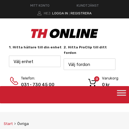
MITT KONTO
KUNDTJÄNST
HEJ.
LOGGA IN
REGISTRERA
|
1. Hitta hållare till din enhet
2. Hitta ProClip till ditt
fordon
Välj enhet
Välj fordon
Telefon:
Varukorg
0
031 - 730 45 00
0
kr
Start
Övriga