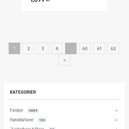
1
2
3
4
…
60
61
62
KATEGORIER
Fordon
3889
Handdatorer
130