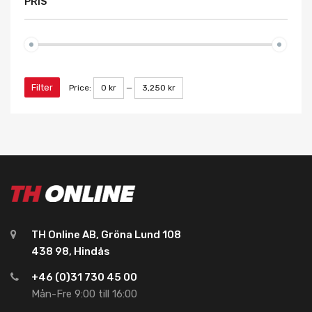
PRIS
Filter
Price:
0 kr
—
3,250 kr
TH Online AB, Gröna Lund 108
438 98, Hindås
+46 (0)31 730 45 00
Mån-Fre 9:00 till 16:00