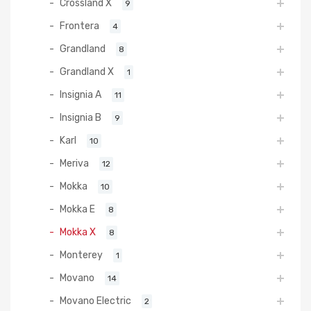
Crossland X
9
Frontera
4
Grandland
8
Grandland X
1
Insignia A
11
Insignia B
9
Karl
10
Meriva
12
Mokka
10
Mokka E
8
Mokka X
8
Monterey
1
Movano
14
Movano Electric
2