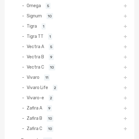
Omega
5
Signum
10
Tigra
1
Tigra TT
1
Vectra A
5
Vectra B
9
Vectra C
10
Vivaro
11
Vivaro Life
2
Vivaro-e
2
Zafira A
9
Zafira B
10
Zafira C
10