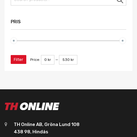
Sear
PRIS
Filter
Price:
0 kr
—
530 kr
TH Online AB, Gröna Lund 108
438 98, Hindås