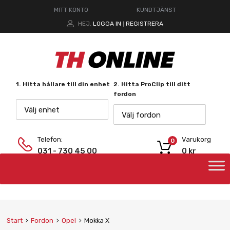
MITT KONTO
KUNDTJÄNST
HEJ.
LOGGA IN
REGISTRERA
|
1. Hitta hållare till din enhet
2. Hitta ProClip till ditt
fordon
Välj enhet
Välj fordon
Telefon:
Varukorg
0
031 - 730 45 00
0
kr
Start
Fordon
Opel
Mokka X