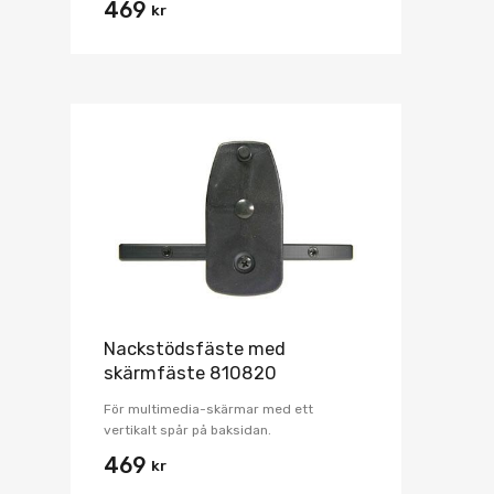
469
kr
Nackstödsfäste med
skärmfäste 810820
För multimedia-skärmar med ett
vertikalt spår på baksidan.
469
kr