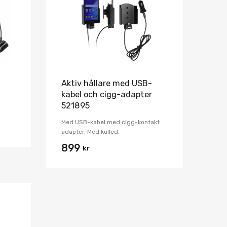
Jämför
Jämför
-
Aktiv hållare med USB-
kabel och cigg-adapter
521895
Med USB-kabel med cigg-kontakt
adapter. Med kulled.
899
kr
Lägg i önskelista
Jämför