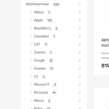
Mobiltelefoner
563
Airbus
1
Apple
175
BlackBerry
2
Cassidian
1
Akti
CAT
3
ins
Garmin
1
Med 
ladda
Google
12
81
Huawei
17
LG
2
Microsoft
3
Motorola
10
Nexus
2
Nokia
15