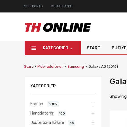
MITT KONTO
KUNDTJÄNST
KATEGORIER
START
BUTIKE
Start
Mobiltelefoner
Samsung
Galaxy A3 (2016)
Gala
KATEGORIER
Showing a
Fordon
3889
Handdatorer
130
Justerbara hållare
88