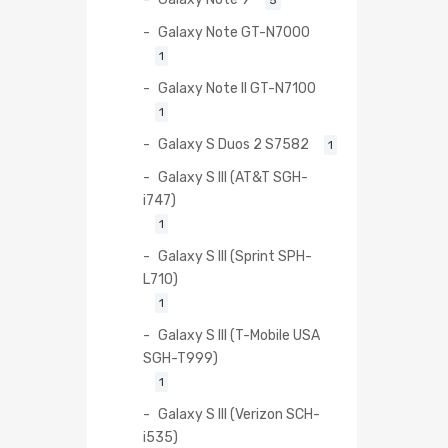
Galaxy Note GT-N7000
1
Galaxy Note II GT-N7100
1
Galaxy S Duos 2 S7582
1
Galaxy S III (AT&T SGH-
i747)
1
Galaxy S III (Sprint SPH-
L710)
1
Galaxy S III (T-Mobile USA
SGH-T999)
1
Galaxy S III (Verizon SCH-
i535)