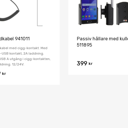
dkabel 941011
Passiv hållare med kul
511895
kabel med cigg-kontakt. Med
-USB kontakt, 2A laddning.
SB A utgång i cigg-kontakten,
399
kr
ddning. 12/24V.
9
kr