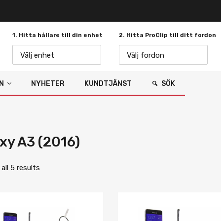
1. Hitta hållare till din enhet
2. Hitta ProClip till ditt fordon
Välj enhet
Välj fordon
N
NYHETER
KUNDTJÄNST
SÖK
xy A3 (2016)
ll 5 results
Lägg i önskelista