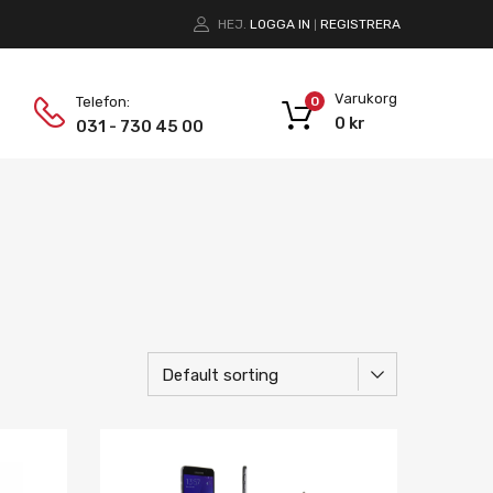
HEJ.
LOGGA IN
REGISTRERA
|
Varukorg
Telefon:
0
0
kr
031 - 730 45 00
Lägg i önskelista
Lägg i önskelist