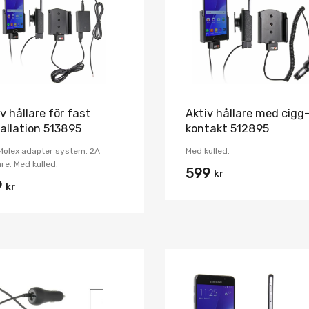
Jämför
v hållare för fast
Aktiv hållare med cigg
tallation 513895
kontakt 512895
Molex adapter system. 2A
Med kulled.
re. Med kulled.
599
kr
9
kr
Lägg i önskelista
Jämför