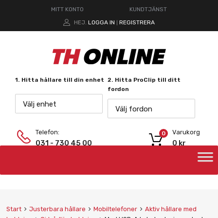
MITT KONTO
KUNDTJÄNST
HEJ.
LOGGA IN
REGISTRERA
|
1. Hitta hållare till din enhet
2. Hitta ProClip till ditt
fordon
Välj enhet
Välj fordon
Telefon:
Varukorg
0
031 - 730 45 00
0
kr
Start
Justerbara hållare
Mobiltelefoner
Aktiv hållare med