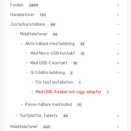
Fordon
3889
Handdatorer
130
Justerbara hållare
88
Mobiltelefoner
42
Aktiv hållare med laddning
32
Med Micro-USB Kontakt
12
Med USB-C kontakt
18
Qi trådlös laddning
2
För fast installation
1
Med USB-A kabel och cigg-adapter
1
Passiv hållare med kulled
10
Surfplattor, Tablets
46
Mobiltelefoner
563