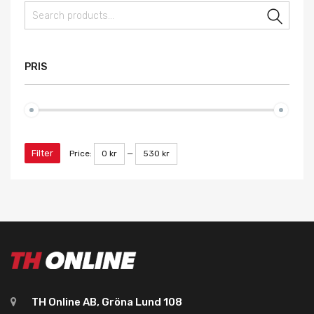
Sear
PRIS
Filter
Price:
0 kr
—
530 kr
TH Online AB, Gröna Lund 108