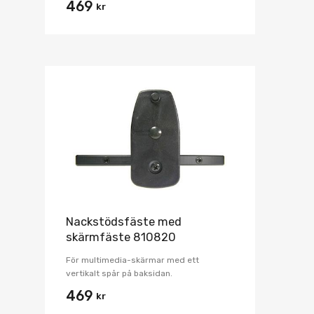
469
kr
Nackstödsfäste med
skärmfäste 810820
För multimedia-skärmar med ett
vertikalt spår på baksidan.
469
kr