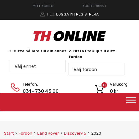
MITT KONTO
KUNDTJÄNST
HEJ.
LOGGA IN
REGISTRERA
|
1. Hitta hållare till din enhet
2. Hitta ProClip till ditt
fordon
Välj enhet
Välj fordon
Telefon:
Varukorg
0
031 - 730 45 00
0
kr
Start
Fordon
Land Rover
Discovery 5
2020