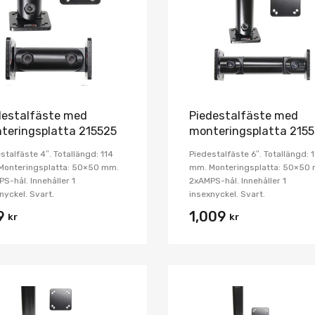
Jämför
destalfäste med
Piedestalfäste med
teringsplatta 215525
monteringsplatta 215
stalfäste 4″. Totallängd: 114
Piedestalfäste 6″. Totallängd: 
Monteringsplatta: 50×50 mm.
mm. Monteringsplatta: 50×50
S-hål. Innehåller 1
2xAMPS-hål. Innehåller 1
nyckel. Svart.
insexnyckel. Svart.
9
1,009
kr
kr
Lägg i önskelista
Jämför