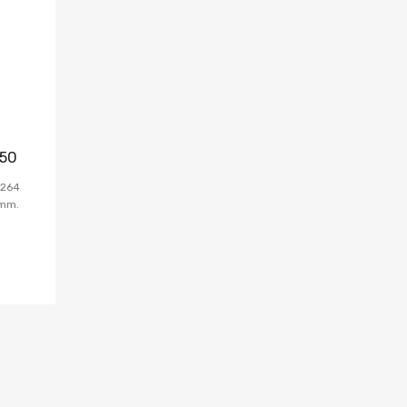
550
 264
 mm.