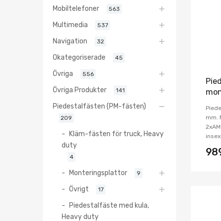
Mobiltelefoner
563
Multimedia
537
Navigation
32
Okategoriserade
45
Övriga
556
Pie
Övriga Produkter
141
mon
Piedestalfästen (PM-fästen)
Piede
mm. 
209
2xAMP
Kläm-fästen för truck, Heavy
insex
duty
98
4
Monteringsplattor
9
Övrigt
17
Piedestalfäste med kula,
Heavy duty