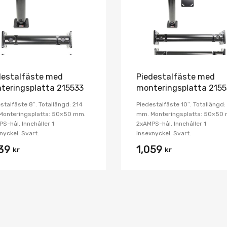
destalfäste med
Piedestalfäste med
teringsplatta 215533
monteringsplatta 215
stalfäste 8″. Totallängd: 214
Piedestalfäste 10″. Totallängd:
Monteringsplatta: 50×50 mm.
mm. Monteringsplatta: 50×50
S-hål. Innehåller 1
2xAMPS-hål. Innehåller 1
nyckel. Svart.
insexnyckel. Svart.
039
1,059
kr
kr