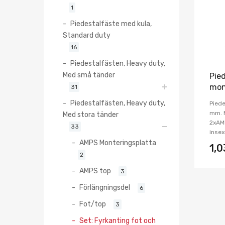
1
Piedestalfäste med kula,
Standard duty
16
Piedestalfästen, Heavy duty,
Med små tänder
Pie
mon
31
Piedestalfästen, Heavy duty,
Piede
mm. 
Med stora tänder
2xAMP
33
insex
AMPS Monteringsplatta
1,
2
AMPS top
3
Förlängningsdel
6
Fot/top
3
Set: Fyrkanting fot och