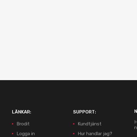
LÄNKAR:
SUPPORT:
H
Brodit
Kundtjänst
n
Logga in
Hur handlar jag?