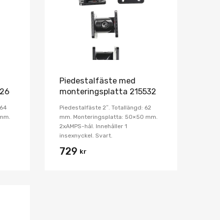
Jämför
Jämför
Piedestalfäste med
526
monteringsplatta 215532
164
Piedestalfäste 2″. Totallängd: 62
 mm.
mm. Monteringsplatta: 50×50 mm.
2xAMPS-hål. Innehåller 1
insexnyckel. Svart.
729
kr
Lägg i önskelista
Jämför