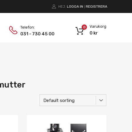
HEJ.
LOGGA IN
REGISTRERA
|
Varukorg
Telefon:
0
0
kr
031 - 730 45 00
gmutter
Lägg i önskelista
Lägg i önskelist