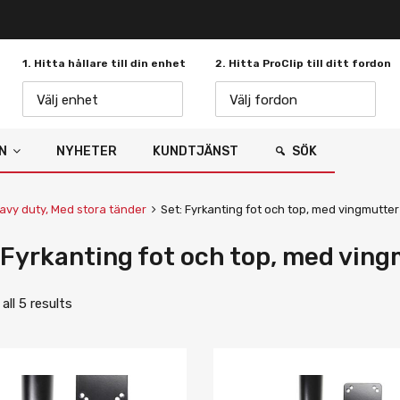
1. Hitta hållare till din enhet
2. Hitta ProClip till ditt fordon
Välj enhet
Välj fordon
N
NYHETER
KUNDTJÄNST
SÖK
avy duty, Med stora tänder
Set: Fyrkanting fot och top, med vingmutter
 Fyrkanting fot och top, med vin
ll 5 results
Lägg i önskelista