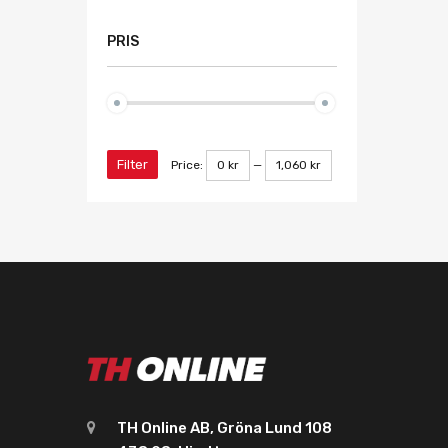
PRIS
Filter
Price:
0 kr
—
1,060 kr
TH Online AB, Gröna Lund 108