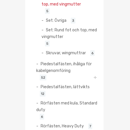
top, med vingmutter
5
Set: Övriga
3
Set: Rund fot och top, med
vingmutter
5
Skruvar, wingmuttrar
6
Piedestalfästen, ihåliga för
kabelgenomföring
52
Piedestalfästen, lättvikts
12
Rörfästen med kula, Standard
duty
6
Rörfästen, Heavy Duty
7