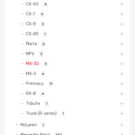
CX-60
4
CX-7
9
CX-8
3
CX-80
1
Miata
6
MPV
3
MX-30
9
MX-5
6
Premacy
11
RX-8
4
Tribute
7
Truck (B-series)
1
McLaren
1
Mercedes Benz
187