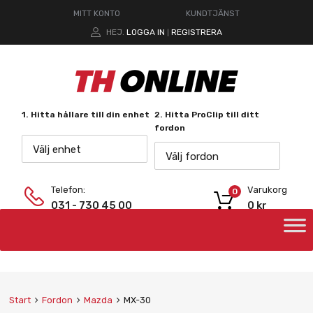
MITT KONTO
KUNDTJÄNST
HEJ.
LOGGA IN
REGISTRERA
|
1. Hitta hållare till din enhet
2. Hitta ProClip till ditt
fordon
Välj enhet
Välj fordon
Telefon:
Varukorg
0
031 - 730 45 00
0
kr
Start
Fordon
Mazda
MX-30