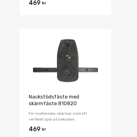
469
kr
Nackstödsfäste med
skärmfäste 810820
För multimedia-skärmar med ett
vertikalt spår på baksidan.
469
kr