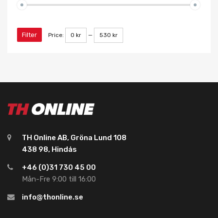
Filter
Price:
0 kr
—
530 kr
TH Online AB, Gröna Lund 108
438 98, Hindås
+46 (0)31 730 45 00
Mån-Fre 9:00 till 16:00
info@thonline.se