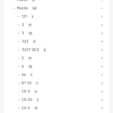
Mazda
59
121
1
2
11
3
15
323
9
323 F (BJ)
2
5
11
6
16
6e
1
BT 50
1
CX-3
9
CX-30
1
CX-5
11