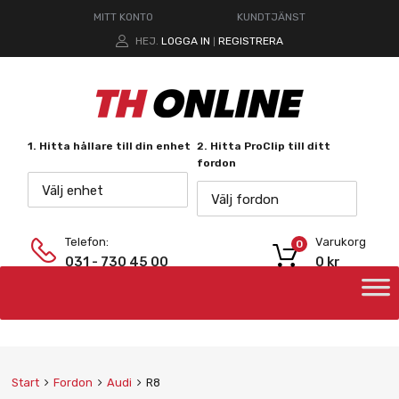
MITT KONTO
KUNDTJÄNST
HEJ.
LOGGA IN
REGISTRERA
|
1. Hitta hållare till din enhet
2. Hitta ProClip till ditt
fordon
Välj enhet
Välj fordon
Telefon:
Varukorg
0
031 - 730 45 00
0
kr
Start
Fordon
Audi
R8