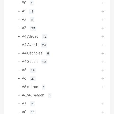
90
1
A1
12
A2
8
A3
23
A4 Allroad
12
A4 Avant
23
A4 Cabriolet
8
A4 Sedan
23
A5
14
A6
27
A6 e-tron
1
A6/A6 Wagon
1
A7
11
A8
13