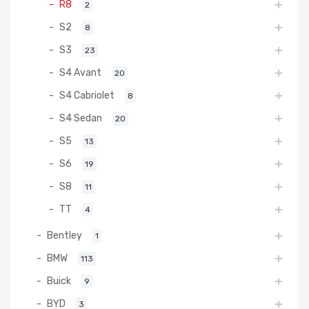
R8
2
S2
8
S3
23
S4 Avant
20
S4 Cabriolet
8
S4 Sedan
20
S5
13
S6
19
S8
11
TT
4
Bentley
1
BMW
113
Buick
9
BYD
3