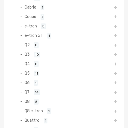
Cabrio
1
Coupé
1
e-tron
8
e-tron GT
1
Q2
8
Q3
10
Q4
8
Q5
11
Q6
1
Q7
14
Q8
8
Q8 e-tron
1
Quattro
1