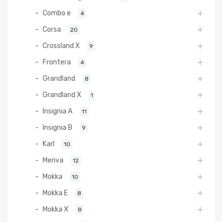
Combo e
4
Corsa
20
Crossland X
9
Frontera
4
Grandland
8
Grandland X
1
Insignia A
11
Insignia B
9
Karl
10
Meriva
12
Mokka
10
Mokka E
8
Mokka X
8