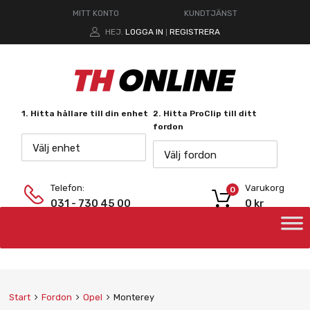
MITT KONTO
KUNDTJÄNST
HEJ.
LOGGA IN
REGISTRERA
|
1. Hitta hållare till din enhet
2. Hitta ProClip till ditt
fordon
Välj enhet
Välj fordon
Telefon:
Varukorg
0
031 - 730 45 00
0
kr
Start
Fordon
Opel
Monterey