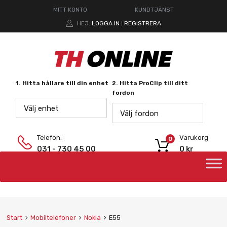
MITT KONTO
KUNDTJÄNST
HEJ.
LOGGA IN
REGISTRERA
|
1. Hitta hållare till din enhet
2. Hitta ProClip till ditt
fordon
Välj enhet
Välj fordon
Telefon:
Varukorg
0
031 - 730 45 00
0
kr
Start
Mobiltelefoner
Nokia
E55