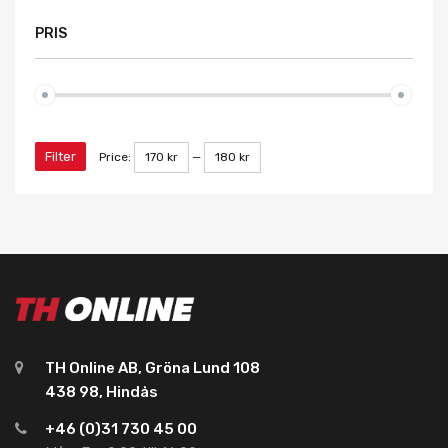
PRIS
Filter
Price:
170 kr
—
180 kr
TH Online AB, Gröna Lund 108
438 98, Hindås
+46 (0)31 730 45 00