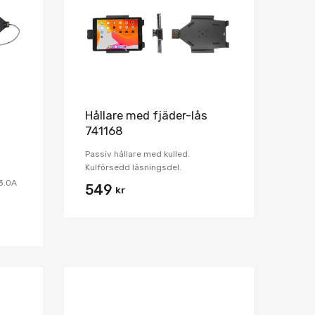
Jämför
Jämför
Hållare med fjäder-lås
741168
Passiv hållare med kulled.
Kulförsedd låsningsdel.
3.0A
549
kr
Lägg i önskelista
Lägg i önskelist