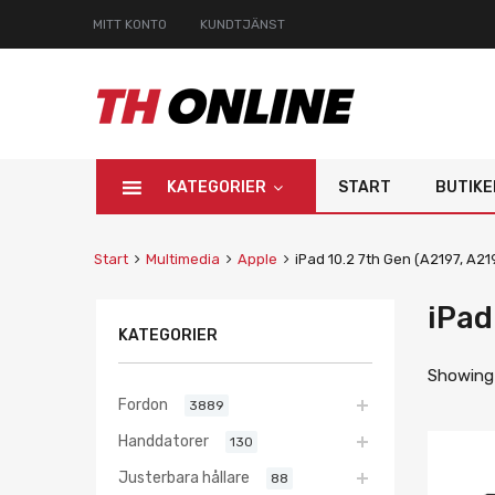
MITT KONTO
KUNDTJÄNST
KATEGORIER
START
BUTIKE
Start
Multimedia
Apple
iPad 10.2 7th Gen (A2197, A2
iPad
KATEGORIER
Showing 
Fordon
3889
Handdatorer
130
Justerbara hållare
88