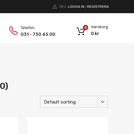
HEJ.
LOGGA IN
REGISTRERA
|
Varukorg
Telefon:
0
0
kr
031 - 730 45 00
0)
Lägg i önskelista
Lägg i önskelist