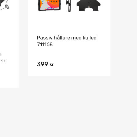
Passiv hållare med kulled
711168
ch
klar
399
kr