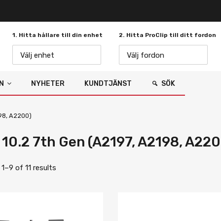
1. Hitta hållare till din enhet
2. Hitta ProClip till ditt fordon
Välj enhet
Välj fordon
N
NYHETER
KUNDTJÄNST
SÖK
198, A2200)
 10.2 7th Gen (A2197, A2198, A220
1–9 of 11 results
Lägg i önskelista