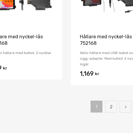
lare med nyckel-lås
Hållare med nyckel-lås
168
752168
v hållare med kulled. 2 nycklar
Aktiv hållare med USB-kabel o
.
cigg-adapter. Med kulled. 2 nyc
ingår.
9
kr
1,169
kr
1
2