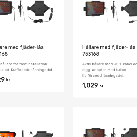
Jämför
lare med fjäder-lås
Hållare med fjäder-lås
168
753168
 hållare för fast installation.
Aktiv hållare med USB-kabel o
ulled. Kulförsedd låsningsdel.
cigg-adapter. Med kulled.
Kulförsedd låsningsdel.
29
kr
1,029
kr
Lägg i önskelista
Jämför