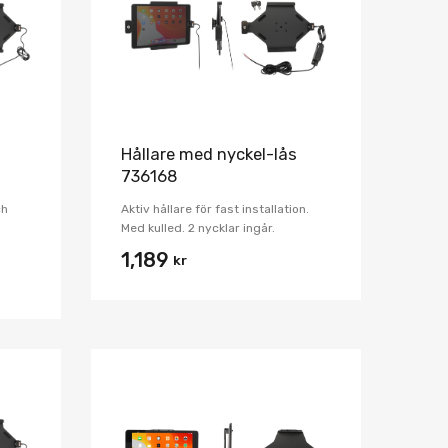
Jämför
Jämför
Hållare med nyckel-lås
736168
ch
Aktiv hållare för fast installation.
Med kulled. 2 nycklar ingår.
1,189
kr
Lägg i önskelista
Lägg i önskelist
Jämför
Jämför