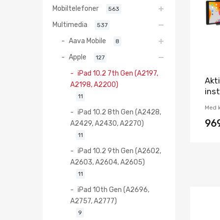
Mobiltelefoner
563
Multimedia
537
Aava Mobile
8
Apple
127
iPad 10.2 7th Gen (A2197,
Akti
A2198, A2200)
ins
11
Med k
iPad 10.2 8th Gen (A2428,
96
A2429, A2430, A2270)
11
iPad 10.2 9th Gen (A2602,
A2603, A2604, A2605)
11
iPad 10th Gen (A2696,
A2757, A2777)
9