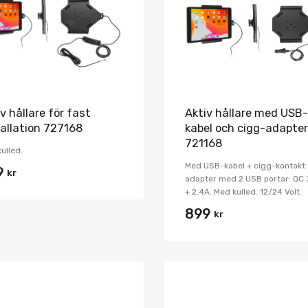
Jämför
v hållare för fast
Aktiv hållare med USB-
tallation 727168
kabel och cigg-adapter
721168
ulled.
Med USB-kabel + cigg-kontakt
9
kr
adapter med 2 USB portar: QC 
+ 2.4A. Med kulled. 12/24 Volt.
899
kr
Lägg i önskelista