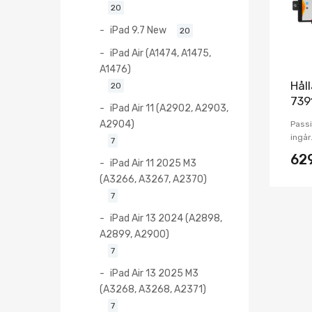
20
iPad 9.7 New
20
iPad Air (A1474, A1475,
A1476)
Hål
20
739
iPad Air 11 (A2902, A2903,
A2904)
Passi
ingår
7
62
iPad Air 11 2025 M3
(A3266, A3267, A2370)
7
iPad Air 13 2024 (A2898,
A2899, A2900)
7
iPad Air 13 2025 M3
(A3268, A3268, A2371)
7