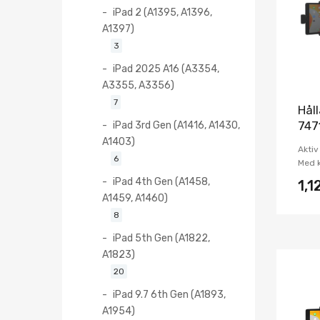
iPad 2 (A1395, A1396,
A1397)
3
iPad 2025 A16 (A3354,
A3355, A3356)
7
Hål
iPad 3rd Gen (A1416, A1430,
747
A1403)
Aktiv
6
Med k
iPad 4th Gen (A1458,
1,1
A1459, A1460)
8
iPad 5th Gen (A1822,
A1823)
20
iPad 9.7 6th Gen (A1893,
A1954)