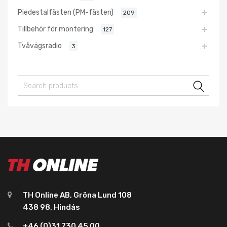
Piedestalfästen (PM-fästen)
209
Tillbehör för montering
127
Tvåvägsradio
3
Sear
TH Online AB, Gröna Lund 108
438 98, Hindås
+46 (0)31 730 45 00