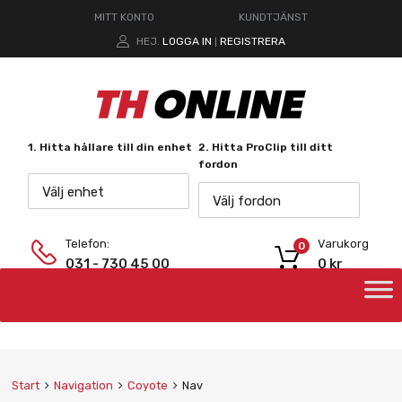
MITT KONTO
KUNDTJÄNST
HEJ.
LOGGA IN
REGISTRERA
|
1. Hitta hållare till din enhet
2. Hitta ProClip till ditt
fordon
Välj enhet
Välj fordon
Telefon:
Varukorg
0
031 - 730 45 00
0
kr
Start
Navigation
Coyote
Nav