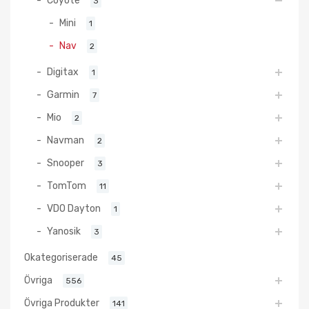
Coyote
3
Mini
1
Nav
2
Digitax
1
Garmin
7
Mio
2
Navman
2
Snooper
3
TomTom
11
VDO Dayton
1
Yanosik
3
Okategoriserade
45
Övriga
556
Övriga Produkter
141