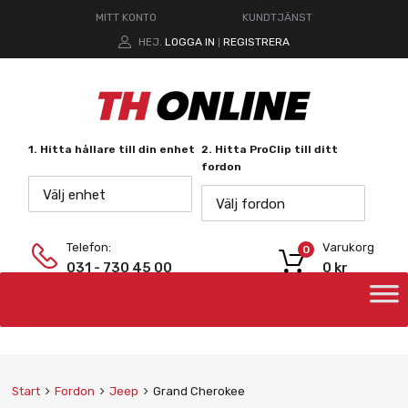
MITT KONTO
KUNDTJÄNST
HEJ.
LOGGA IN
REGISTRERA
|
1. Hitta hållare till din enhet
2. Hitta ProClip till ditt
fordon
Välj enhet
Välj fordon
Telefon:
Varukorg
0
031 - 730 45 00
0
kr
Start
Fordon
Jeep
Grand Cherokee