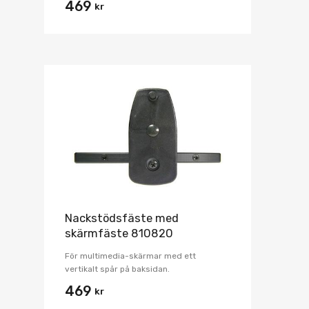
469
kr
Nackstödsfäste med
skärmfäste 810820
För multimedia-skärmar med ett
vertikalt spår på baksidan.
469
kr