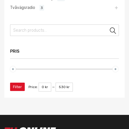
Tvåvägsradio
3
Sear
PRIS
Filter
Price:
0 kr
—
530 kr