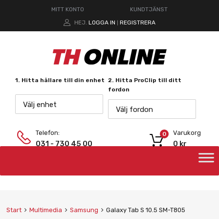
MITT KONTO
KUNDTJÄNST
HEJ.
LOGGA IN
REGISTRERA
|
1. Hitta hållare till din enhet
2. Hitta ProClip till ditt
fordon
Välj enhet
Välj fordon
Telefon:
Varukorg
0
031 - 730 45 00
0
kr
Start
Multimedia
Samsung
Galaxy Tab S 10.5 SM-T805