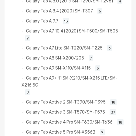
Galaxy Tab A 8.0 (2019 SM-T290/SM-T295)
4
Galaxy Tab A 8.4 (2020) SM-T307
5
Galaxy Tab A 9.7
13
Galaxy Tab A7 10.4 (2020) SM-T500/SM-T505
9
Galaxy Tab A7 Lite SM-T220/SM-T225
6
Galaxy Tab A8 SM-X200/205
7
Galaxy Tab A9 SM-X110/SM-X115
5
Galaxy Tab A9+ 11 SM-X210/SM-X215 LTE/SM-
X216 5G
8
Galaxy Tab Active 2 SM-T390/SM-T395
18
Galaxy Tab Active 3 SM-T570/SM-T575
37
Galaxy Tab Active 4 Pro SM-T630/SM-T636
18
Galaxy Tab Active 5 Pro SM-X356B
9