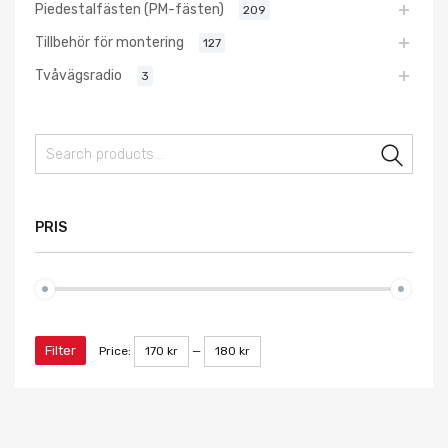
Piedestalfästen (PM-fästen)
209
Tillbehör för montering
127
Tvåvägsradio
3
Sear
PRIS
Filter
Price:
170 kr
—
180 kr