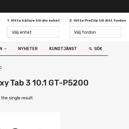
1. Hitta hållare till din enhet
2. Hitta ProClip till ditt fordon
Välj enhet
Välj fordon
N
NYHETER
KUNDTJÄNST
SÖK
0
xy Tab 3 10.1 GT-P5200
the single result
Lägg i önskelista