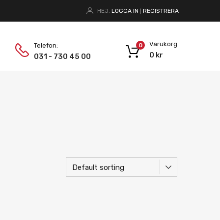
HEJ.
LOGGA IN
REGISTRERA
|
Varukorg
Telefon:
0
0
kr
031 - 730 45 00