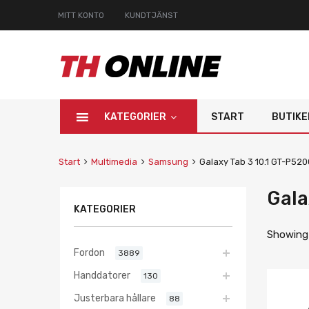
MITT KONTO
KUNDTJÄNST
KATEGORIER
START
BUTIKE
Start
Multimedia
Samsung
Galaxy Tab 3 10.1 GT-P520
Gala
KATEGORIER
Showing 
Fordon
3889
Handdatorer
130
Justerbara hållare
88