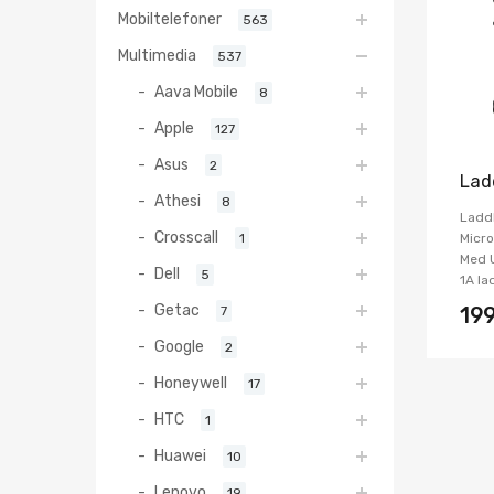
Mobiltelefoner
563
Multimedia
537
Aava Mobile
8
Apple
127
Asus
2
Lad
Athesi
8
Ladd
Crosscall
1
Micro
Med U
Dell
5
1A la
Getac
7
19
Google
2
Honeywell
17
HTC
1
Huawei
10
Lenovo
19