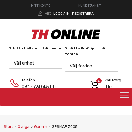
MITT KONTO
KUNDTJÄNST
HEJ.
LOGGA IN
REGISTRERA
|
1. Hitta hållare till din enhet
2. Hitta ProClip till ditt
fordon
Välj enhet
Välj fordon
Telefon:
Varukorg
0
031 - 730 45 00
0
kr
Start
Övriga
Garmin
GPSMAP 3005