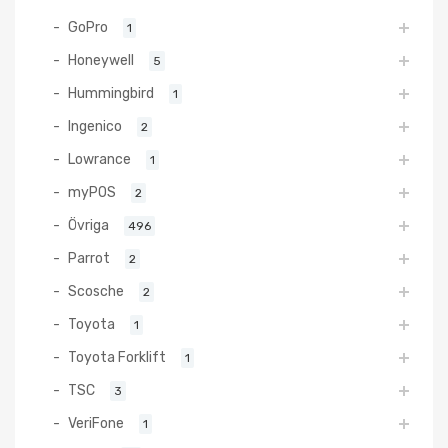
GoPro
1
Honeywell
5
Hummingbird
1
Ingenico
2
Lowrance
1
myPOS
2
Övriga
496
Parrot
2
Scosche
2
Toyota
1
Toyota Forklift
1
TSC
3
VeriFone
1