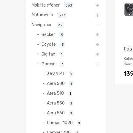
Mobiltelefoner
563
Multimedia
537
Navigation
32
Becker
3
Coyote
3
Fäs
Digitax
1
Kulle
Garmin
7
diame
13
3597LMT
1
Aera 500
1
Aera 510
1
Aera 550
1
Aera 560
1
Camper 1090
1
Camper 780
1