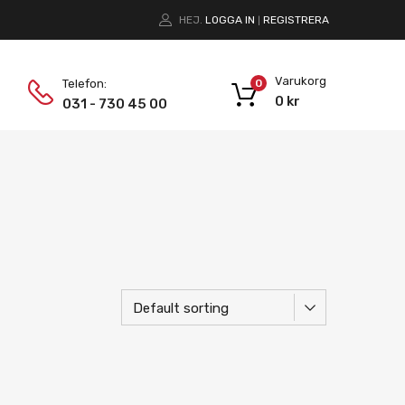
HEJ.
LOGGA IN
REGISTRERA
|
Varukorg
Telefon:
0
0
kr
031 - 730 45 00