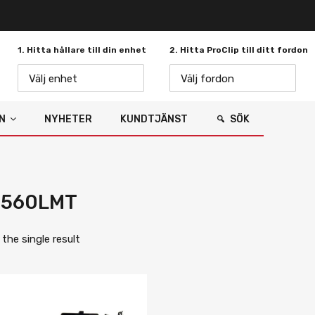
1. Hitta hållare till din enhet
2. Hitta ProClip till ditt fordon
Välj enhet
Välj fordon
N
NYHETER
KUNDTJÄNST
SÖK
l 560LMT
the single result
Lägg i önskelista