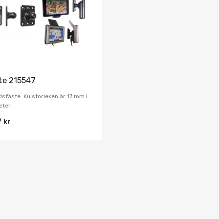
Jämför
te 215547
dsfäste. Kulstorleken är 17 mm i
ter.
9
kr