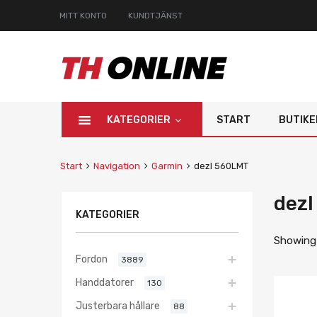
MITT KONTO
KUNDTJÄNST
KATEGORIER
START
BUTIKE
Start
Navigation
Garmin
dezl 560LMT
dez
KATEGORIER
Showing 
Fordon
3889
Handdatorer
130
Justerbara hållare
88