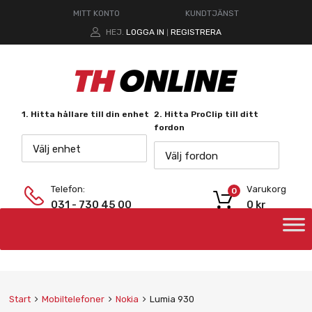
MITT KONTO
KUNDTJÄNST
HEJ.
LOGGA IN
REGISTRERA
|
1. Hitta hållare till din enhet
2. Hitta ProClip till ditt
fordon
Välj enhet
Välj fordon
Telefon:
Varukorg
0
031 - 730 45 00
0
kr
Start
Mobiltelefoner
Nokia
Lumia 930