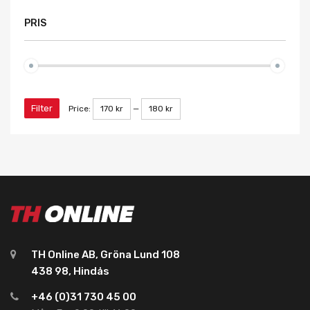
PRIS
Filter
Price:
170 kr
—
180 kr
TH Online AB, Gröna Lund 108
438 98, Hindås
+46 (0)31 730 45 00