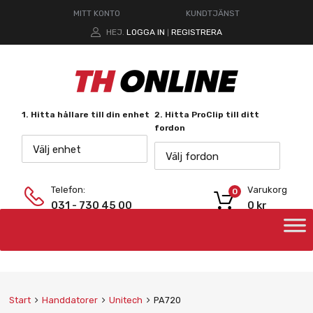
MITT KONTO
KUNDTJÄNST
HEJ.
LOGGA IN
REGISTRERA
|
1. Hitta hållare till din enhet
2. Hitta ProClip till ditt
fordon
Välj enhet
Välj fordon
Telefon:
Varukorg
0
031 - 730 45 00
0
kr
Start
Handdatorer
Unitech
PA720