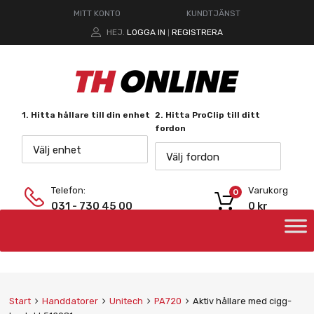
MITT KONTO
KUNDTJÄNST
HEJ.
LOGGA IN
REGISTRERA
|
1. Hitta hållare till din enhet
2. Hitta ProClip till ditt
fordon
Välj enhet
Välj fordon
Telefon:
Varukorg
0
031 - 730 45 00
0
kr
Start
Handdatorer
Unitech
PA720
Aktiv hållare med cigg-