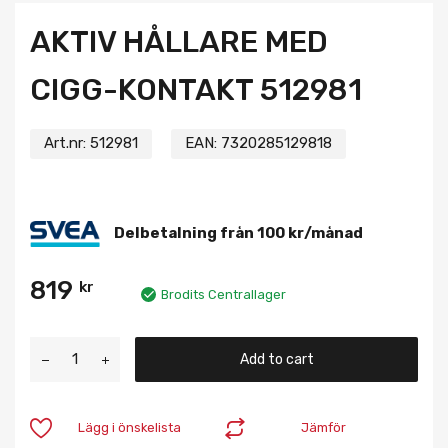
AKTIV HÅLLARE MED
CIGG-KONTAKT 512981
Art.nr:
512981
EAN:
7320285129818
Delbetalning från
100
kr
/månad
819
kr
Brodits Centrallager
Add to cart
Lägg i önskelista
Jämför