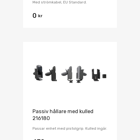
Med strömkabel, EU Standard.
0
kr
Passiv hållare med kulled
216180
Passar enhet med pistolgrip. Kulled ingår.