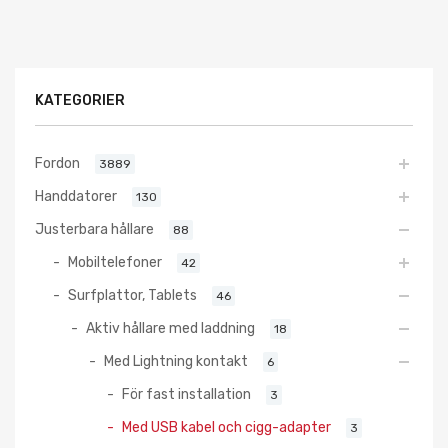
KATEGORIER
Fordon
3889
Handdatorer
130
Justerbara hållare
88
Mobiltelefoner
42
Surfplattor, Tablets
46
Aktiv hållare med laddning
18
Med Lightning kontakt
6
För fast installation
3
Med USB kabel och cigg-adapter
3