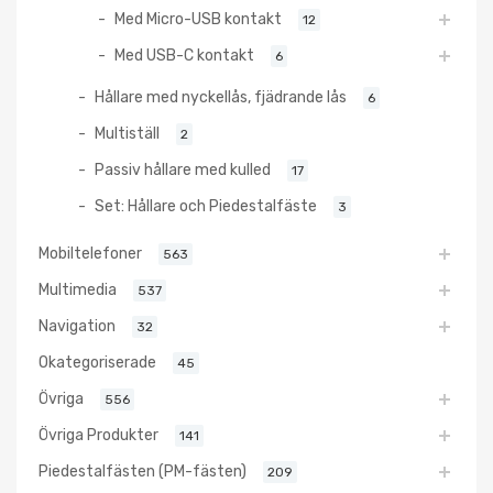
Med Micro-USB kontakt
12
Med USB-C kontakt
6
Hållare med nyckellås, fjädrande lås
6
Multiställ
2
Passiv hållare med kulled
17
Set: Hållare och Piedestalfäste
3
Mobiltelefoner
563
Multimedia
537
Navigation
32
Okategoriserade
45
Övriga
556
Övriga Produkter
141
Piedestalfästen (PM-fästen)
209