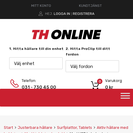
MITT KONTO
KUNDTJÄNST
HEJ.
LOGGA IN
REGISTRERA
|
1. Hitta hållare till din enhet
2. Hitta ProClip till ditt
fordon
Välj enhet
Välj fordon
Telefon:
Varukorg
0
031 - 730 45 00
0
kr
Start
Justerbara hållare
Surfplattor, Tablets
Aktiv hållare med