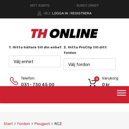
MITT KONTO
KUNDTJÄNST
HEJ.
LOGGA IN
REGISTRERA
|
1. Hitta hållare till din enhet
2. Hitta ProClip till ditt
fordon
Välj enhet
Välj fordon
Telefon:
Varukorg
0
031 - 730 45 00
0
kr
Start
Fordon
Peugeot
RCZ