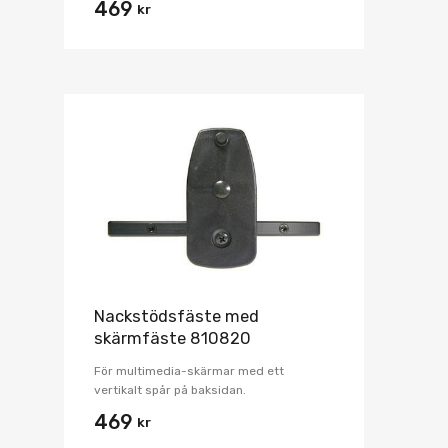
469
kr
Nackstödsfäste med
skärmfäste 810820
För multimedia-skärmar med ett
vertikalt spår på baksidan.
469
kr