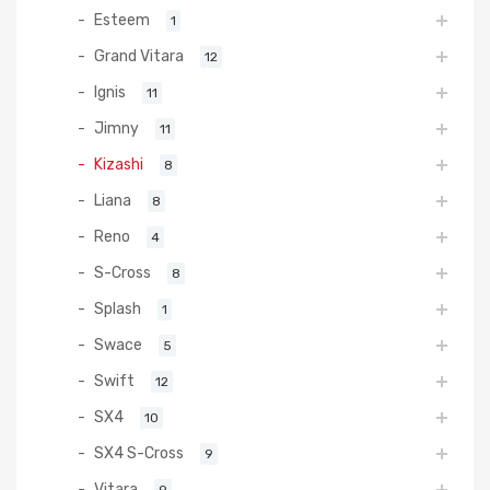
Esteem
1
Grand Vitara
12
Ignis
11
Jimny
11
Kizashi
8
Liana
8
Reno
4
S-Cross
8
Splash
1
Swace
5
Swift
12
SX4
10
SX4 S-Cross
9
Vitara