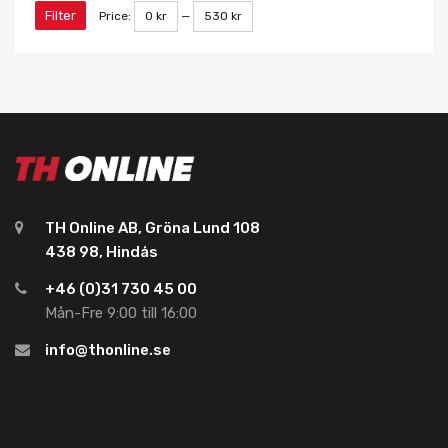
Filter
Price:
0 kr
—
530 kr
TH Online AB, Gröna Lund 108
438 98, Hindås
+46 (0)31 730 45 00
Mån-Fre 9:00 till 16:00
info@thonline.se