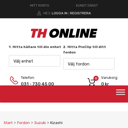
MITT KONTO
KUNDTJÄNST
HEJ.
LOGGA IN
REGISTRERA
|
1. Hitta hållare till din enhet
2. Hitta ProClip till ditt
fordon
Välj enhet
Välj fordon
Telefon:
Varukorg
0
031 - 730 45 00
0
kr
Start
Fordon
Suzuki
Kizashi