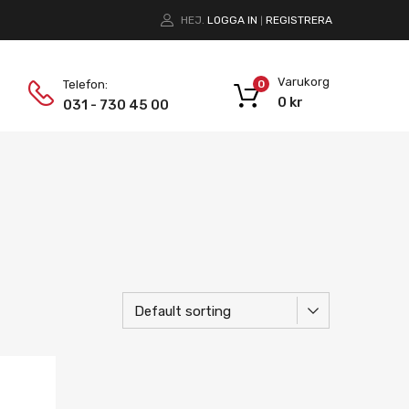
HEJ.
LOGGA IN
REGISTRERA
|
Varukorg
Telefon:
0
0
kr
031 - 730 45 00
Lägg i önskelista