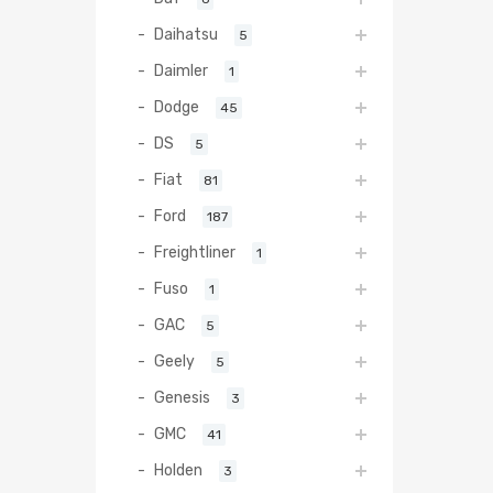
Daihatsu
5
Daimler
1
Dodge
45
DS
5
Fiat
81
Ford
187
Freightliner
1
Fuso
1
GAC
5
Geely
5
Genesis
3
GMC
41
Holden
3