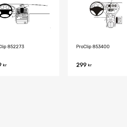
Jämför
Clip 852273
ProClip 853400
9
299
kr
kr