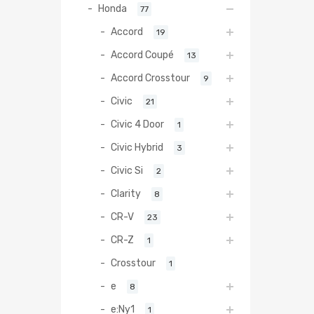
Honda
77
Accord
19
Accord Coupé
13
Accord Crosstour
9
Civic
21
Civic 4 Door
1
Civic Hybrid
3
Civic Si
2
Clarity
8
CR-V
23
CR-Z
1
Crosstour
1
e
8
e:Ny1
1