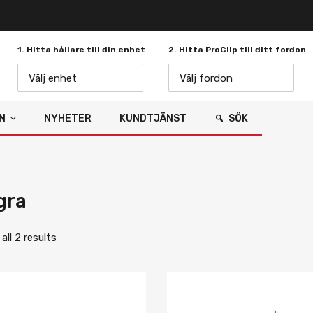
1. Hitta hållare till din enhet
2. Hitta ProClip till ditt fordon
Välj enhet
Välj fordon
N
NYHETER
KUNDTJÄNST
SÖK
gra
ll 2 results
Lägg i önskelista