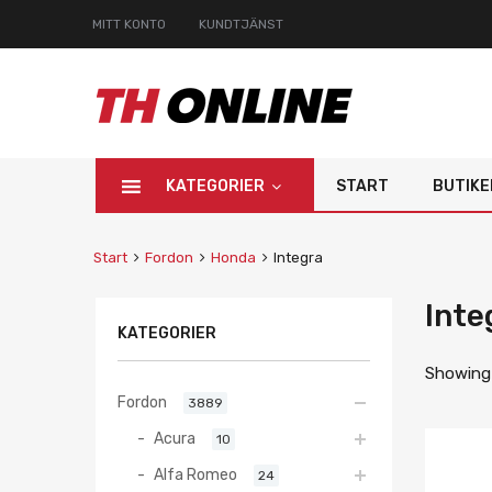
MITT KONTO
KUNDTJÄNST
KATEGORIER
START
BUTIKE
Start
Fordon
Honda
Integra
Inte
KATEGORIER
Showing a
Fordon
3889
Acura
10
Alfa Romeo
24