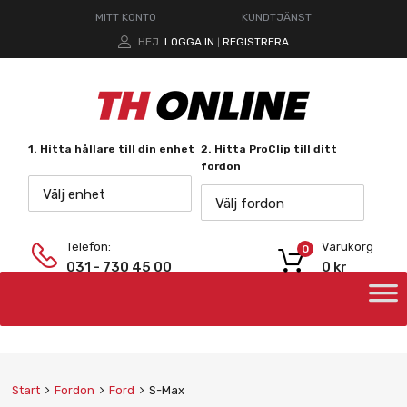
MITT KONTO
KUNDTJÄNST
HEJ.
LOGGA IN
REGISTRERA
|
1. Hitta hållare till din enhet
2. Hitta ProClip till ditt
fordon
Välj enhet
Välj fordon
Telefon:
Varukorg
0
031 - 730 45 00
0
kr
Start
Fordon
Ford
S-Max