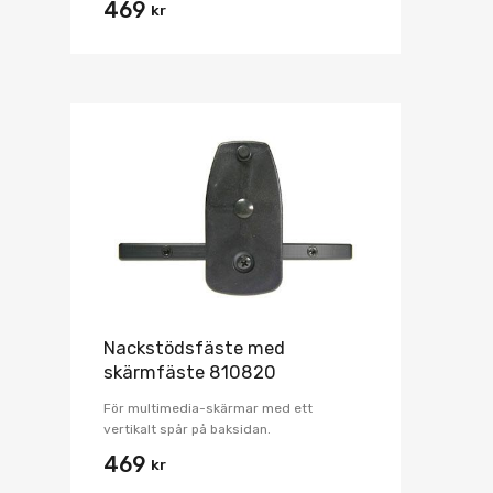
469
kr
Nackstödsfäste med
skärmfäste 810820
För multimedia-skärmar med ett
vertikalt spår på baksidan.
469
kr