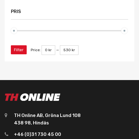
PRIS
Filter
Price:
0 kr
—
530 kr
TH Online AB, Gröna Lund 108
438 98, Hindås
+46 (0)31 730 45 00