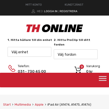
MITT KONTO
KUNDTJÄNST
HEJ.
LOGGA IN
REGISTRERA
|
1. Hitta hållare till din enhet
2. Hitta ProClip till ditt
fordon
Välj enhet
Välj fordon
Telefon:
Varukorg
0
031 - 730 45 00
0
kr
Start
Multimedia
Apple
iPad Air (A1474, A1475, A1476)