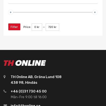
Filter
Price:
0 kr
—
720 kr
TH Online AB, Gröna Lund 108
438 98, Hindås
+46 (0)31 730 45 00
Mån-Fre 9:00 till 16:00
info@thonline.se