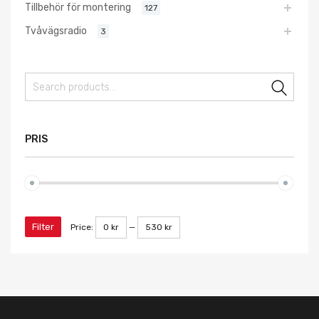
Tillbehör för montering
127
Tvåvägsradio
3
Sear
PRIS
Filter
Price:
0 kr
—
530 kr