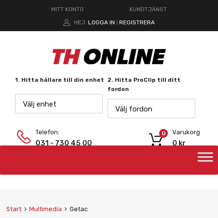
MITT KONTO
KUNDTJÄNST
HEJ.
LOGGA IN
REGISTRERA
|
1. Hitta hållare till din enhet
2. Hitta ProClip till ditt
fordon
Välj enhet
Välj fordon
Telefon:
Varukorg
0
031 - 730 45 00
0
kr
Start
Multimedia
Getac