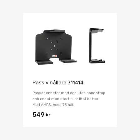
Passiv hållare 711414
Passar enheter med och utan handstrap
och enhet med stort eller litet batteri.
Med AMPS, Vesa 75 hål.
549
kr