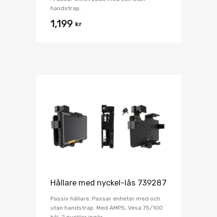
handstrap.
1,199
kr
Hållare med nyckel-lås 739287
Passiv hållare. Passar enheter med och
utan handstrap. Med AMPS, Vesa 75/100