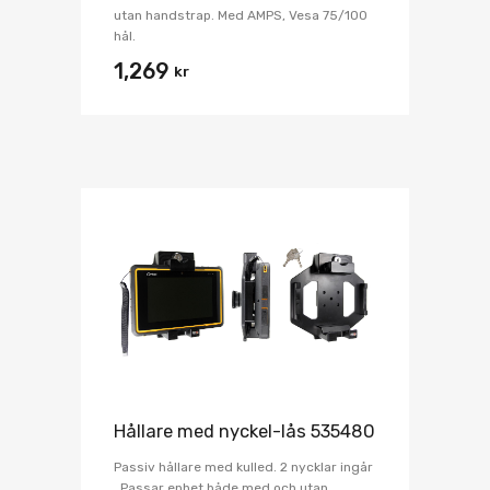
utan handstrap. Med AMPS, Vesa 75/100
hål.
1,269
kr
Hållare med nyckel-lås 535480
Passiv hållare med kulled. 2 nycklar ingår
. Passar enhet både med och utan