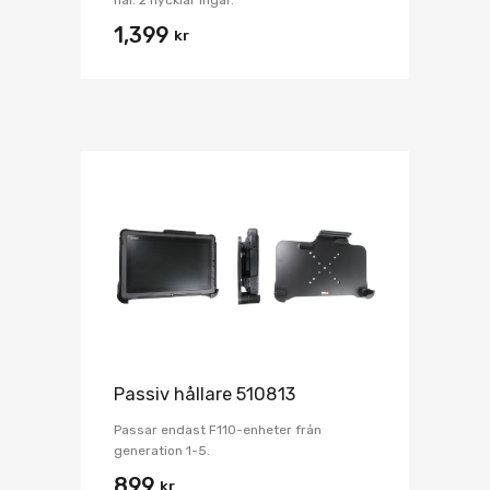
hål. 2 nycklar ingår.
1,399
kr
Passiv hållare 510813
Passar endast F110-enheter från
generation 1-5.
899
kr