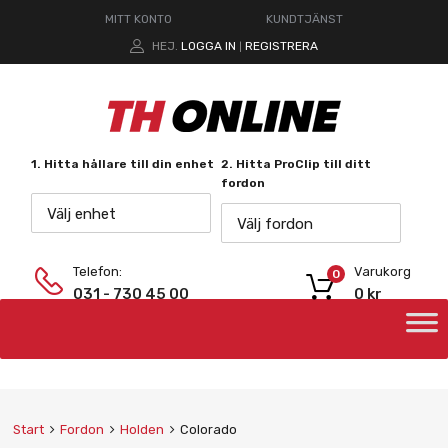
MITT KONTO
KUNDTJÄNST
HEJ.
LOGGA IN
REGISTRERA
|
1. Hitta hållare till din enhet
2. Hitta ProClip till ditt
fordon
Välj enhet
Välj fordon
Telefon:
Varukorg
0
031 - 730 45 00
0
kr
Start
Fordon
Holden
Colorado