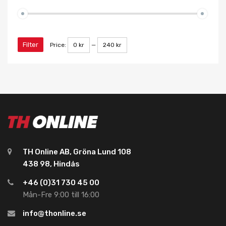
Filter
Price:
0 kr
—
240 kr
TH Online AB, Gröna Lund 108
438 98, Hindås
+46 (0)31 730 45 00
Mån-Fre 9:00 till 16:00
info@thonline.se