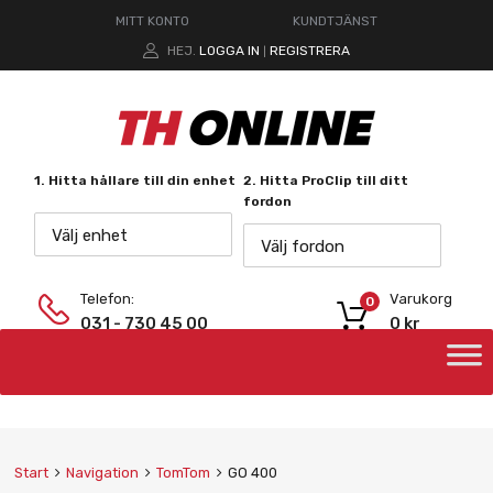
MITT KONTO
KUNDTJÄNST
HEJ.
LOGGA IN
REGISTRERA
|
1. Hitta hållare till din enhet
2. Hitta ProClip till ditt
fordon
Välj enhet
Välj fordon
Telefon:
Varukorg
0
031 - 730 45 00
0
kr
Start
Navigation
TomTom
GO 400