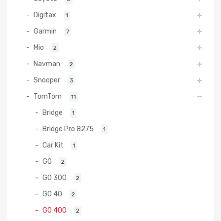
Digitax
1
Garmin
7
Mio
2
Navman
2
Snooper
3
TomTom
11
Bridge
1
Bridge Pro 8275
1
Car Kit
1
GO
2
GO 300
2
GO 40
2
GO 400
2