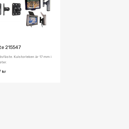
Jämför
te 215547
dsfäste. Kulstorleken är 17 mm i
ter.
9
kr