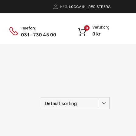
HEJ.
LOGGA IN
REGISTRERA
|
Varukorg
Telefon:
0
0
kr
031 - 730 45 00