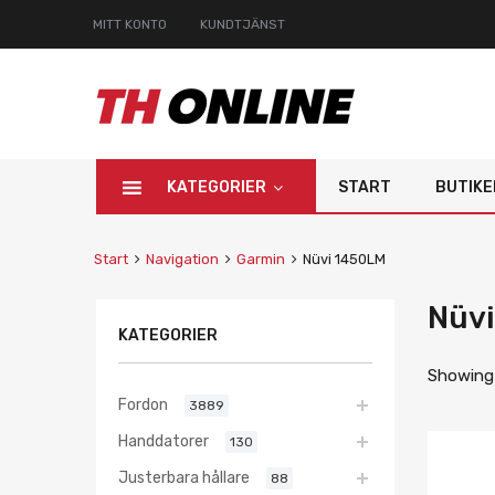
MITT KONTO
KUNDTJÄNST
KATEGORIER
START
BUTIKE
Start
Navigation
Garmin
Nüvi 1450LM
Nüv
KATEGORIER
Showing 
Fordon
3889
Handdatorer
130
Justerbara hållare
88