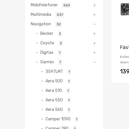
Mobiltelefoner
563
Multimedia
537
Navigation
32
Becker
3
Coyote
3
Fäs
Digitax
1
Kulle
Garmin
7
diame
13
3597LMT
1
Aera 500
1
Aera 510
1
Aera 550
1
Aera 560
1
Camper 1090
1
Camper 780
1