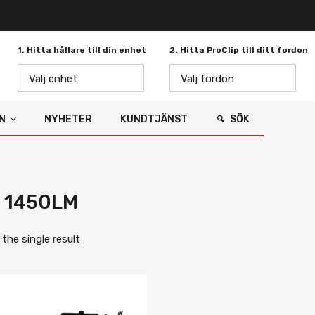
1. Hitta hållare till din enhet
2. Hitta ProClip till ditt fordon
Välj enhet
Välj fordon
N
NYHETER
KUNDTJÄNST
SÖK
i 1450LM
the single result
Lägg i önskelista