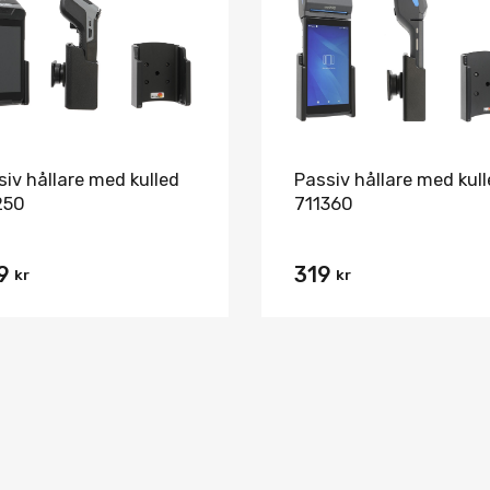
Jämför
siv hållare med kulled
Passiv hållare med kul
250
711360
9
319
kr
kr