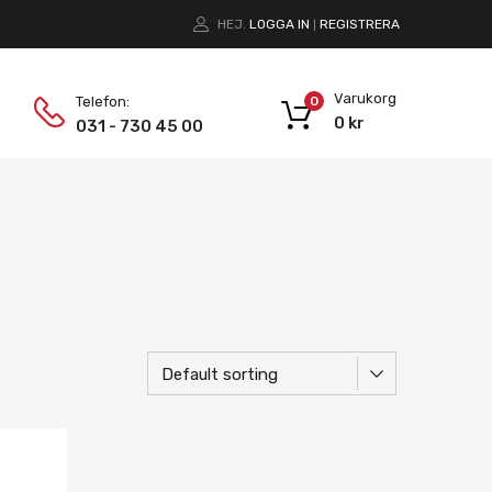
HEJ.
LOGGA IN
REGISTRERA
|
Varukorg
Telefon:
0
0
kr
031 - 730 45 00
Lägg i önskelista