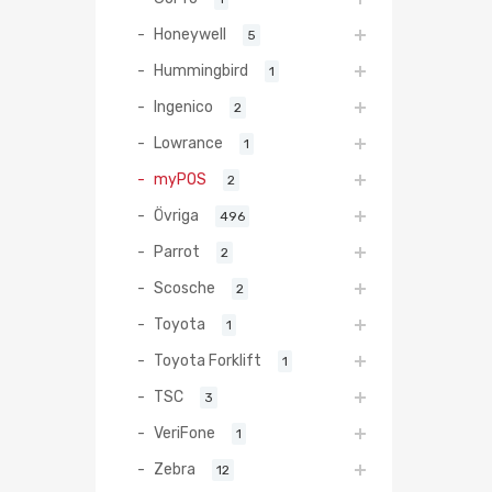
Honeywell
5
Hummingbird
1
Ingenico
2
Lowrance
1
myPOS
2
Övriga
496
Parrot
2
Scosche
2
Toyota
1
Toyota Forklift
1
TSC
3
VeriFone
1
Zebra
12