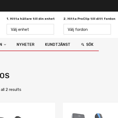
1. Hitta hållare till din enhet
2. Hitta ProClip till ditt fordon
Välj enhet
Välj fordon
N
NYHETER
KUNDTJÄNST
SÖK
OS
ll 2 results
Lägg i önskelista