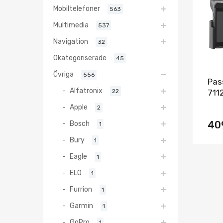
Mobiltelefoner
563
Multimedia
537
Navigation
32
Okategoriserade
45
Övriga
556
Pas
Alfatronix
22
711
Apple
2
Bosch
40
1
Bury
1
Eagle
1
ELO
1
Furrion
1
Garmin
1
GoPro
1