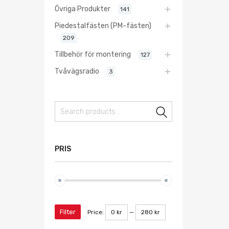
Övriga Produkter
141
Piedestalfästen (PM-fästen)
209
Tillbehör för montering
127
Tvåvägsradio
3
Search
PRIS
Filter
Price:
0 kr
—
280 kr