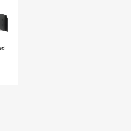
Jämför
led