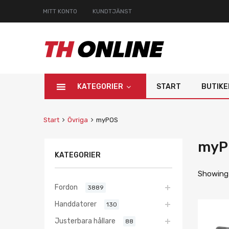
MITT KONTO
KUNDTJÄNST
KATEGORIER
START
BUTIKE
Start
Övriga
myPOS
myP
KATEGORIER
Showing a
Fordon
3889
Handdatorer
130
Justerbara hållare
88