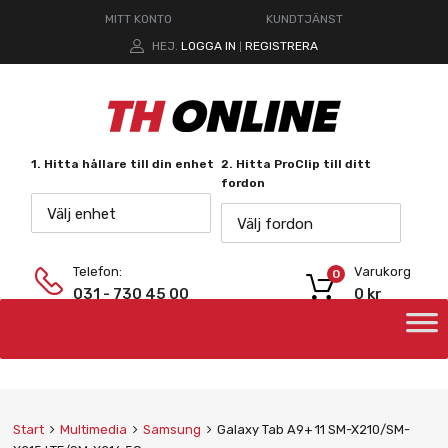
MITT KONTO
KUNDTJÄNST
HEJ.
LOGGA IN
REGISTRERA
|
1. Hitta hållare till din enhet
2. Hitta ProClip till ditt
fordon
Välj enhet
Välj fordon
Telefon:
Varukorg
0
031 - 730 45 00
0
kr
Start
Multimedia
Samsung
Galaxy Tab A9+ 11 SM-X210/SM-