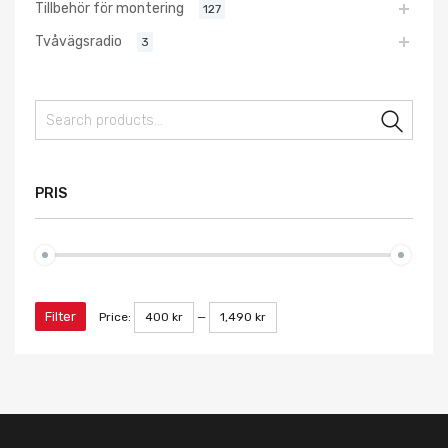
Tillbehör för montering
127
Tvåvägsradio
3
Sear
PRIS
Filter
Price:
400 kr
—
1,490 kr