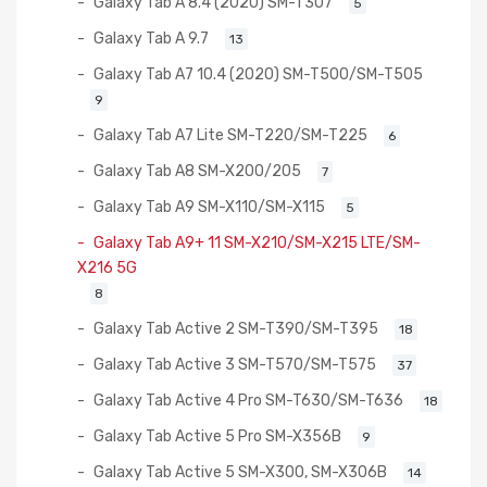
Galaxy Tab A 8.4 (2020) SM-T307
5
Galaxy Tab A 9.7
13
Galaxy Tab A7 10.4 (2020) SM-T500/SM-T505
9
Galaxy Tab A7 Lite SM-T220/SM-T225
6
Galaxy Tab A8 SM-X200/205
7
Galaxy Tab A9 SM-X110/SM-X115
5
Galaxy Tab A9+ 11 SM-X210/SM-X215 LTE/SM-
X216 5G
8
Galaxy Tab Active 2 SM-T390/SM-T395
18
Galaxy Tab Active 3 SM-T570/SM-T575
37
Galaxy Tab Active 4 Pro SM-T630/SM-T636
18
Galaxy Tab Active 5 Pro SM-X356B
9
Galaxy Tab Active 5 SM-X300, SM-X306B
14