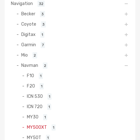
Navigation
32
Becker
3
Coyote
3
Digitax
1
Garmin
7
Mio
2
Navman
2
F10
1
F20
1
ICN 530
1
ICN 720
1
MY30
1
MY500XT
1
MY50T
1