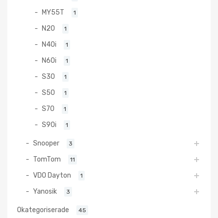
MY55T
1
N20
1
N40i
1
N60i
1
S30
1
S50
1
S70
1
S90i
1
Snooper
3
TomTom
11
VDO Dayton
1
Yanosik
3
Okategoriserade
45