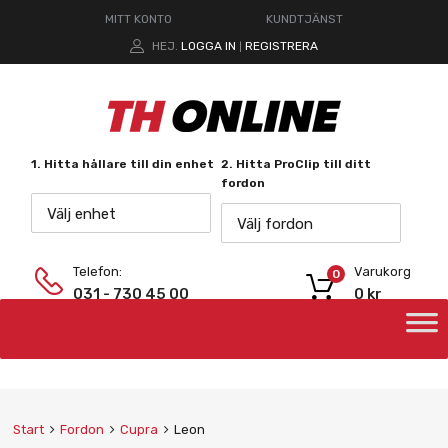
MITT KONTO
KUNDTJÄNST
HEJ.
LOGGA IN
REGISTRERA
|
1. Hitta hållare till din enhet
2. Hitta ProClip till ditt
fordon
Välj enhet
Välj fordon
Telefon:
Varukorg
0
031 - 730 45 00
0
kr
Start
Fordon
Cupra
Leon