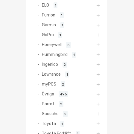
ELO
1
Furrion
1
Garmin
1
GoPro
1
Honeywell
5
Hummingbird
1
Ingenico
2
Lowrance
1
myPOS
2
Övriga
496
Parrot
2
Scosche
2
Toyota
1
Toyota Forklift
1