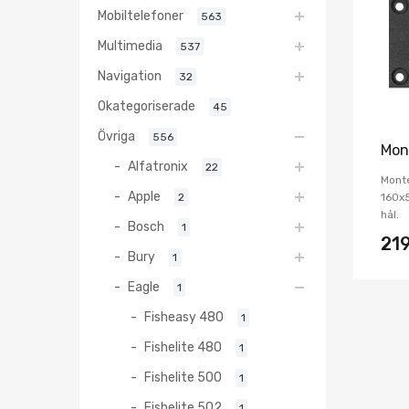
Mobiltelefoner
563
Multimedia
537
Navigation
32
Okategoriserade
45
Övriga
556
Mon
Alfatronix
22
Monte
Apple
2
160x
hål.
Bosch
1
21
Bury
1
Eagle
1
Fisheasy 480
1
Fishelite 480
1
Fishelite 500
1
Fishelite 502
1