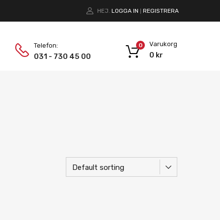
HEJ.
LOGGA IN
REGISTRERA
|
Varukorg
Telefon:
0
0
kr
031 - 730 45 00