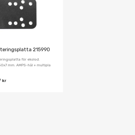
Jämför
teringsplatta 215990
ringsplatta för ekolod.
50x7 mm. AMPS-hål + multipla
9
kr