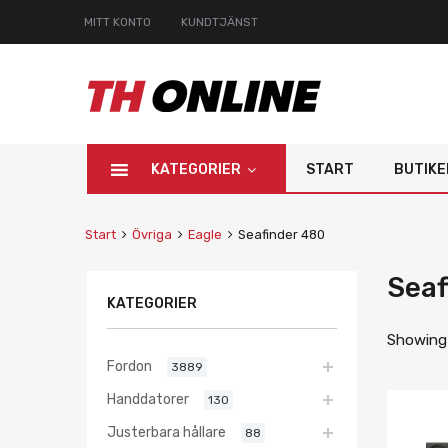
MITT KONTO
KUNDTJÄNST
KATEGORIER
START
BUTIKE
Start
Övriga
Eagle
Seafinder 480
Seaf
KATEGORIER
Showing 
Fordon
3889
Handdatorer
130
Justerbara hållare
88