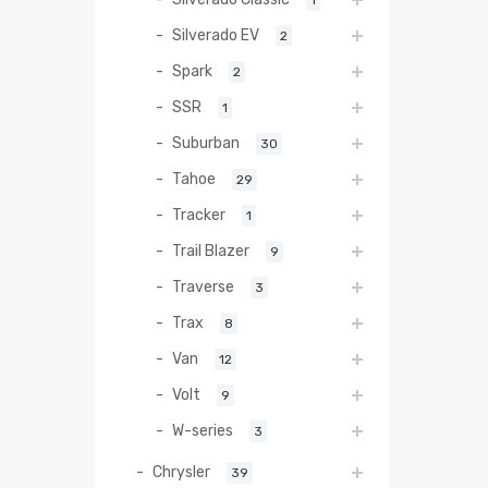
Silverado EV
2
Spark
2
SSR
1
Suburban
30
Tahoe
29
Tracker
1
Trail Blazer
9
Traverse
3
Trax
8
Van
12
Volt
9
W-series
3
Chrysler
39