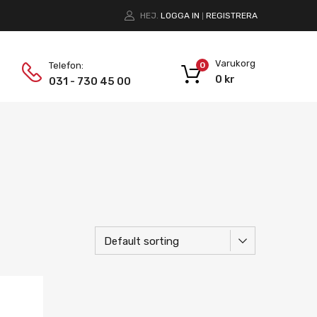
HEJ.
LOGGA IN
REGISTRERA
|
Varukorg
Telefon:
0
0
kr
031 - 730 45 00
Lägg i önskelista