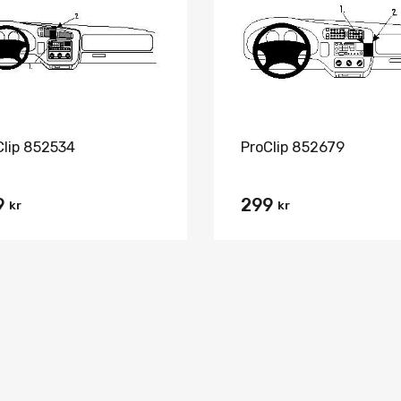
Jämför
Clip 852534
ProClip 852679
9
299
kr
kr