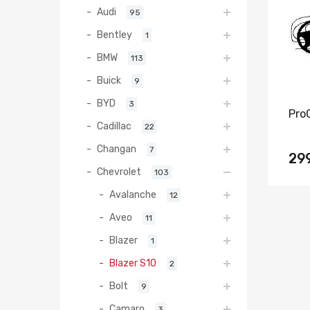
Audi
95
Bentley
1
BMW
113
Buick
9
BYD
3
Pro
Cadillac
22
Changan
7
29
Chevrolet
103
Avalanche
12
Aveo
11
Blazer
1
Blazer S10
2
Bolt
9
Camaro
3