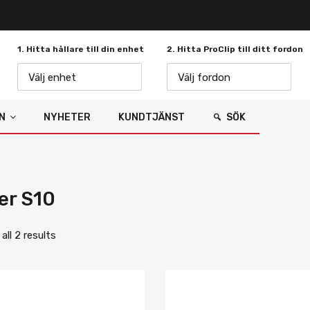
1. Hitta hållare till din enhet
2. Hitta ProClip till ditt fordon
Välj enhet
Välj fordon
N
NYHETER
KUNDTJÄNST
SÖK
er S10
ll 2 results
Lägg i önskelista