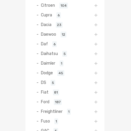
Citroen
104
Cupra
6
Dacia
23
Daewoo
12
Daf
6
Daihatsu
5
Daimler
1
Dodge
45
DS
5
Fiat
81
Ford
187
Freightliner
1
Fuso
1
GAC
5