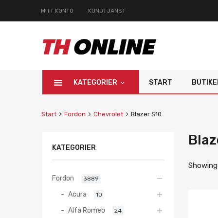
MITT KONTO
KUNDTJÄNST
KATEGORIER
START
BUTIKE
Start
Fordon
Chevrolet
Blazer S10
Blaz
KATEGORIER
Showing a
Fordon
3889
Acura
10
Alfa Romeo
24