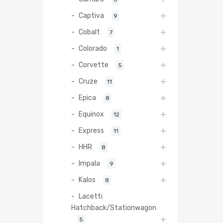
Captiva
9
Cobalt
7
Colorado
1
Corvette
5
Cruze
11
Epica
8
Equinox
12
Express
11
HHR
8
Impala
9
Kalos
8
Lacetti
Hatchback/Stationwagon
5