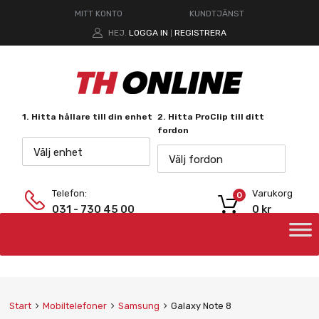
MITT KONTO
KUNDTJÄNST
HEJ.
LOGGA IN
REGISTRERA
|
1. Hitta hållare till din enhet
2. Hitta ProClip till ditt
fordon
Välj enhet
Välj fordon
Telefon:
Varukorg
0
031 - 730 45 00
0
kr
Start
Mobiltelefoner
Samsung
Galaxy Note 8