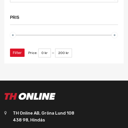
PRIS
Filter
Price:
0 kr
—
200 kr
TH Online AB, Gröna Lund 108
438 98, Hindås