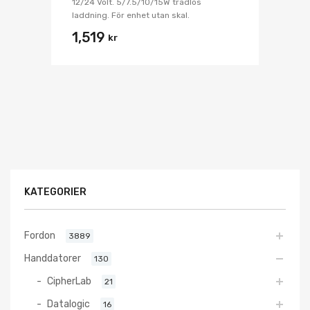
12/24 Volt. 5/7.5/10/15W trådlös
laddning. För enhet utan skal.
1,519
kr
KATEGORIER
Fordon
3889
Handdatorer
130
CipherLab
21
Datalogic
16