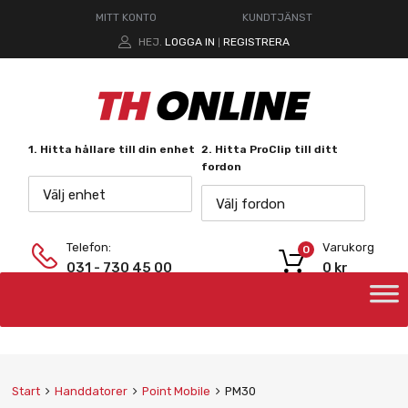
MITT KONTO
KUNDTJÄNST
HEJ.
LOGGA IN
REGISTRERA
|
1. Hitta hållare till din enhet
2. Hitta ProClip till ditt
fordon
Välj enhet
Välj fordon
Telefon:
Varukorg
0
031 - 730 45 00
0
kr
Start
Handdatorer
Point Mobile
PM30