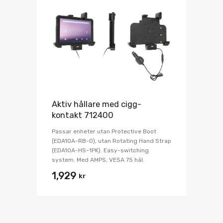
Aktiv hållare med cigg-
kontakt 712400
Passar enheter utan Protective Boot
(EDA10A-RB-0), utan Rotating Hand Strap
(EDA10A-HS-1PK). Easy-switching
system. Med AMPS, VESA 75 hål.
1,929
kr