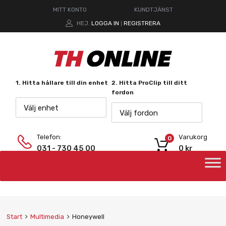
MITT KONTO
KUNDTJÄNST
HEJ.
LOGGA IN
REGISTRERA
|
1. Hitta hållare till din enhet
2. Hitta ProClip till ditt
fordon
Välj enhet
Välj fordon
Telefon:
Varukorg
0
031 - 730 45 00
0
kr
Start
Multimedia
Honeywell