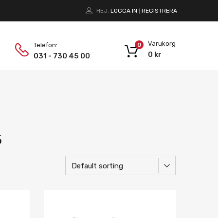
HEJ.
LOGGA IN
REGISTRERA
|
Varukorg
Telefon:
0
0
kr
031 - 730 45 00
5
Lägg i önskelista
Lägg i önskelist