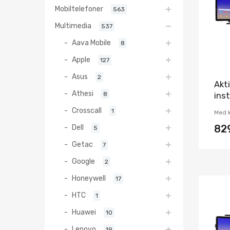
Mobiltelefoner
563
Multimedia
537
Aava Mobile
8
Apple
127
Asus
2
Akti
Athesi
8
ins
Crosscall
1
Med k
Dell
82
5
Getac
7
Google
2
Honeywell
17
HTC
1
Huawei
10
Lenovo
19