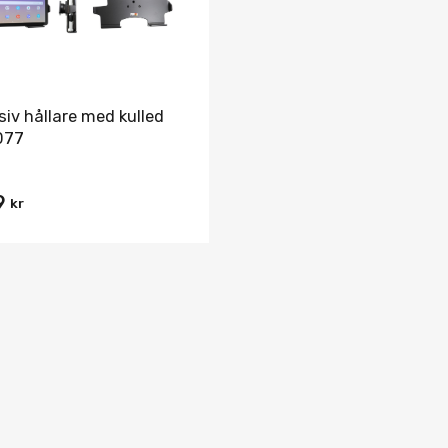
siv hållare med kulled
077
9
kr