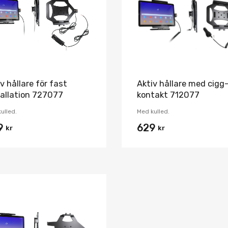
Jämför
v hållare för fast
Aktiv hållare med cigg
tallation 727077
kontakt 712077
ulled.
Med kulled.
9
629
kr
kr
Lägg i önskelista
Jämför