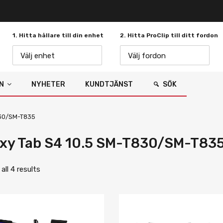
1. Hitta hållare till din enhet
2. Hitta ProClip till ditt fordon
Välj enhet
Välj fordon
N
NYHETER
KUNDTJÄNST
SÖK
830/SM-T835
xy Tab S4 10.5 SM-T830/SM-T83
ll 4 results
Lägg i önskelista