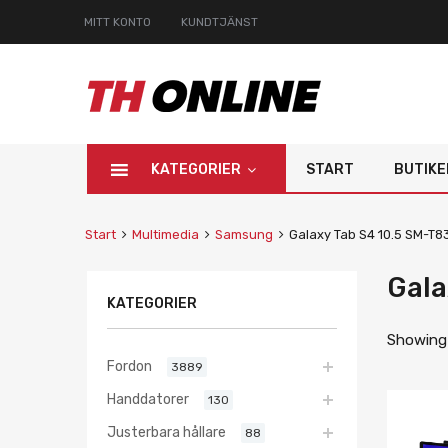
MITT KONTO
KUNDTJÄNST
KATEGORIER
START
BUTIKE
Start
Multimedia
Samsung
Galaxy Tab S4 10.5 SM-T
Gala
KATEGORIER
Showing a
Fordon
3889
Handdatorer
130
Justerbara hållare
88