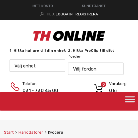
MITT KONTO
KUNDTJÄNST
HEJ.
LOGGA IN
REGISTRERA
|
1. Hitta hållare till din enhet
2. Hitta ProClip till ditt
fordon
Välj enhet
Välj fordon
Telefon:
Varukorg
0
031 - 730 45 00
0
kr
Start
Handdatorer
Kyocera