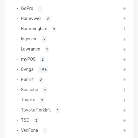
GoPro
1
Honeywell
5
Hummingbird
1
Ingenico
2
Lowrance
1
myPOS
2
Övriga
496
Parrot
2
Scosche
2
Toyota
1
Toyota Forklift
1
TSC
3
VeriFone
1