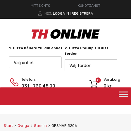
MITT KONTO
KUNDTJÄNST
HEJ.
LOGGA IN
REGISTRERA
|
1. Hitta hållare till din enhet
2. Hitta ProClip till ditt
fordon
Välj enhet
Välj fordon
Telefon:
Varukorg
0
031 - 730 45 00
0
kr
Start
Övriga
Garmin
GPSMAP 3206