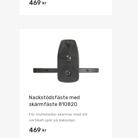
469
kr
Nackstödsfäste med
skärmfäste 810820
För multimedia-skärmar med ett
vertikalt spår på baksidan.
469
kr