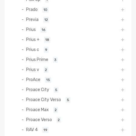
Prado
10
Previa
12
Prius
16
Prius +
18
Prius c
9
Prius Prime
3
Prius v
2
ProAce
15
Proace City
5
Proace City Verso
5
Proace Max
2
Proace Verso
2
RAV 4
19