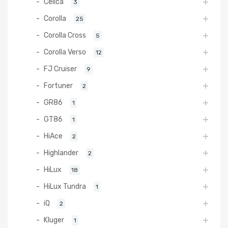
Celica
3
Corolla
25
Corolla Cross
5
Corolla Verso
12
FJ Cruiser
9
Fortuner
2
GR86
1
GT86
1
HiAce
2
Highlander
2
HiLux
18
HiLux Tundra
1
iQ
2
Kluger
1