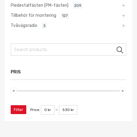
Piedestalfästen (PM-fästen)
209
Tillbehör för montering
127
Tvåvägsradio
3
Sear
PRIS
Filter
Price:
0 kr
—
530 kr