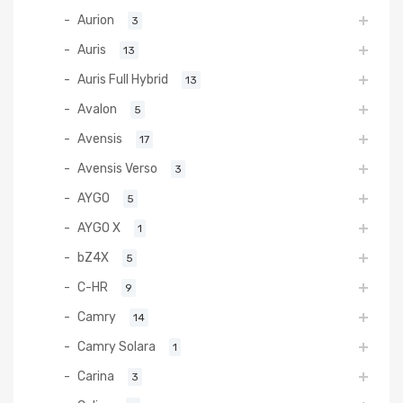
Aurion
3
Auris
13
Auris Full Hybrid
13
Avalon
5
Avensis
17
Avensis Verso
3
AYGO
5
AYGO X
1
bZ4X
5
C-HR
9
Camry
14
Camry Solara
1
Carina
3