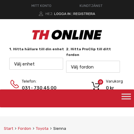
MITT KONTO
KUNDTJÄNST
HEJ.
LOGGA IN
REGISTRERA
|
1. Hitta hållare till din enhet
2. Hitta ProClip till ditt
fordon
Välj enhet
Välj fordon
Telefon:
Varukorg
0
031 - 730 45 00
0
kr
Start
Fordon
Toyota
Sienna