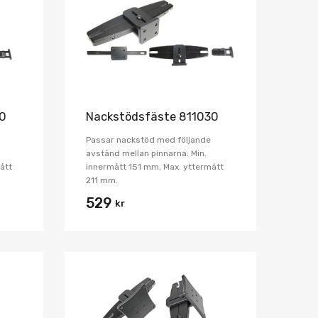
Jämför
Jämför
20
Nackstödsfäste 811030
Passar nackstöd med följande
avstånd mellan pinnarna: Min.
ått
innermått 151 mm, Max. yttermått
211 mm.
529
kr
Lägg i önskelista
Lägg i önskelist
Jämför
Jämför