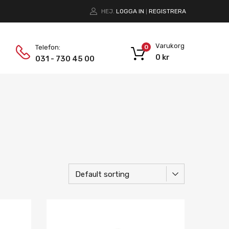
HEJ.
LOGGA IN
REGISTRERA
|
Varukorg
Telefon:
0
0
kr
031 - 730 45 00
Lägg i önskelista
Lägg i önskelist