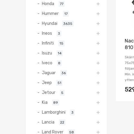
Honda
77
Hummer
17
Hyundai
3635
Ineos
3
Nac
Infiniti
15
810
Isuzu
14
Skärm
Iveco
75x7
8
följa
Jaguar
36
Min. 
ytter
Jeep
51
52
Jetour
5
Kia
89
Lamborghini
3
Lancia
22
Land Rover
58