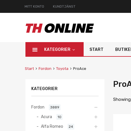
MITT KONTO
KUNDTJÄNST
KATEGORIER
START
BUTIKE
Start
Fordon
Toyota
ProAce
Pro
KATEGORIER
Showing 
Fordon
3889
Acura
10
Alfa Romeo
24