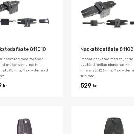
Jämför
kstödsfäste 811010
Nackstödsfäste 8110
ar nackstöd med följande
Passar nackstöd med följande
nd mellan pinnarna: Min.
avstånd mellan pinnarna: Min.
mått 95 mm, Max. yttermått
innermått 123 mm, Max. ytterm
mm.
183 mm.
9
529
kr
kr
Lägg i önskelista
Jämför