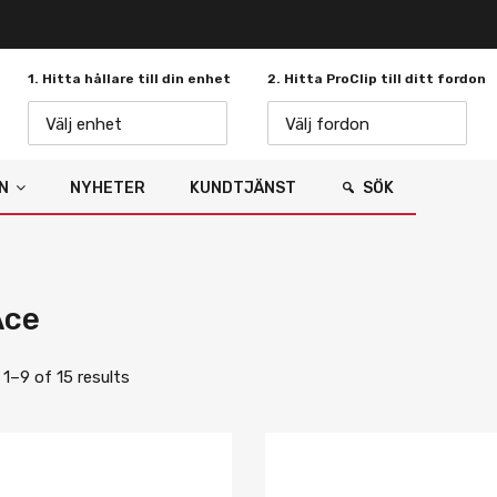
1. Hitta hållare till din enhet
2. Hitta ProClip till ditt fordon
Välj enhet
Välj fordon
N
NYHETER
KUNDTJÄNST
SÖK
Ace
1–9 of 15 results
Lägg i önskelista