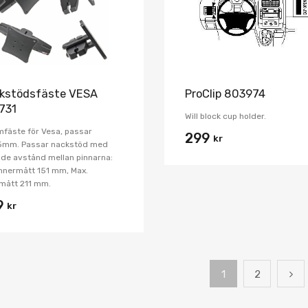
kstödsfäste VESA
ProClip 803974
731
Will block cup holder.
fäste för Vesa, passar
299
kr
5mm. Passar nackstöd med
nde avstånd mellan pinnarna:
innermått 151 mm, Max.
mått 211 mm.
9
kr
1
2