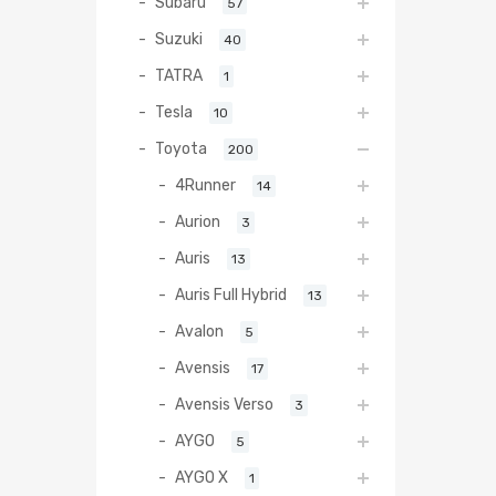
Subaru
57
Suzuki
40
TATRA
1
Tesla
10
Toyota
200
4Runner
14
Aurion
3
Auris
13
Auris Full Hybrid
13
Avalon
5
Avensis
17
Avensis Verso
3
AYGO
5
AYGO X
1