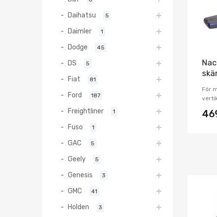
Daihatsu
5
Daimler
1
Dodge
45
Nac
DS
5
skä
Fiat
81
För 
Ford
187
verti
Freightliner
1
46
Fuso
1
GAC
5
Geely
5
Genesis
3
GMC
41
Holden
3