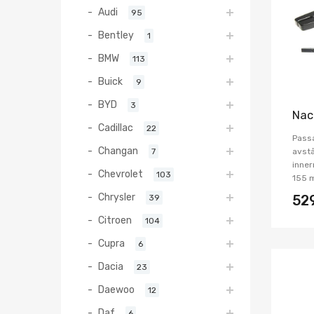
Audi
95
Bentley
1
BMW
113
Buick
9
BYD
3
Nac
Cadillac
22
Pass
Changan
7
avstå
inner
Chevrolet
103
155 
Chrysler
39
52
Citroen
104
Cupra
6
Dacia
23
Daewoo
12
Daf
6