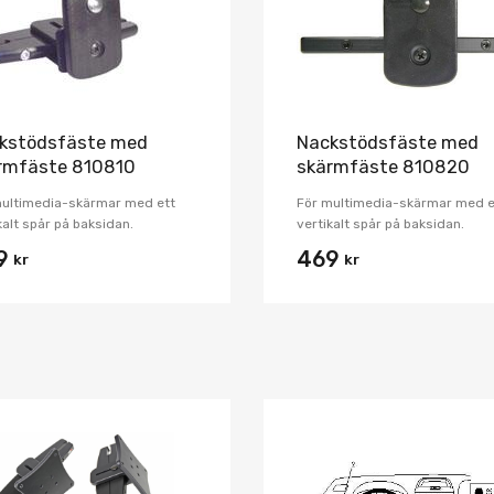
kstödsfäste med
Nackstödsfäste med
rmfäste 810810
skärmfäste 810820
multimedia-skärmar med ett
För multimedia-skärmar med e
kalt spår på baksidan.
vertikalt spår på baksidan.
9
469
kr
kr
Lägg i önskelista
Jämför