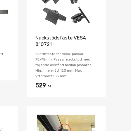
Nackstödsfäste VESA
810721
tt
Skärmfäste för Vesa, passar
75x75mm. Passar nackstöd med
följande avstånd mellan pinnarna:
Min. innermått 123 mm, Max.
yttermått 183 mm.
529
kr
Lägg i önskelista
Lägg i önskelist
Jämför
Jämför