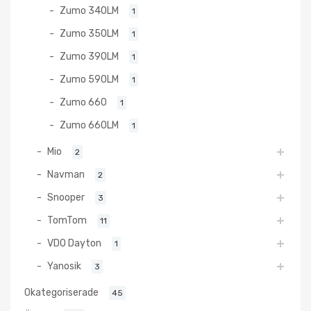
Zumo 340LM
1
Zumo 350LM
1
Zumo 390LM
1
Zumo 590LM
1
Zumo 660
1
Zumo 660LM
1
Mio
2
Navman
2
Snooper
3
TomTom
11
VDO Dayton
1
Yanosik
3
Okategoriserade
45