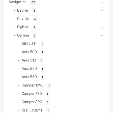
Navigation
32
Becker
3
Coyote
3
Digitax
1
Garmin
7
3597LMT
1
Aera 500
1
Aera 510
1
Aera 550
1
Aera 560
1
Camper 1090
1
Camper 780
1
Camper 890
1
dezl 560LMT
1