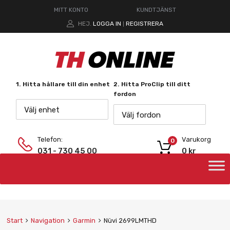
MITT KONTO
KUNDTJÄNST
HEJ.
LOGGA IN
REGISTRERA
|
1. Hitta hållare till din enhet
2. Hitta ProClip till ditt
fordon
Välj enhet
Välj fordon
Telefon:
Varukorg
0
031 - 730 45 00
0
kr
Start
Navigation
Garmin
Nüvi 2699LMTHD