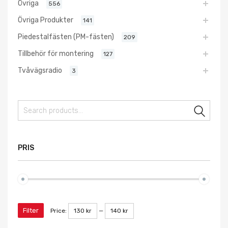
Övriga
556
Övriga Produkter
141
Piedestalfästen (PM-fästen)
209
Tillbehör för montering
127
Tvåvägsradio
3
Sear
PRIS
Filter
Price:
130 kr
—
140 kr