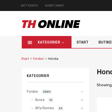
MITT KONTO
KUNDTJÄNST
KATEGORIER
START
BUTIKE
Start
Fordon
Honda
Hon
KATEGORIER
Showing 
Fordon
3889
Acura
10
Alfa Romeo
24