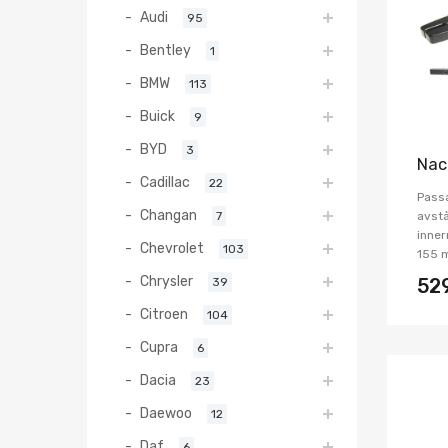
Audi
95
Bentley
1
BMW
113
Buick
9
BYD
3
Nac
Cadillac
22
Pass
Changan
7
avstå
inner
Chevrolet
103
155 
Chrysler
39
52
Citroen
104
Cupra
6
Dacia
23
Daewoo
12
Daf
6