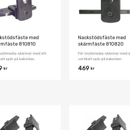
kstödsfäste med
Nackstödsfäste med
rmfäste 810810
skärmfäste 810820
multimedia-skärmar med ett
För multimedia-skärmar med e
kalt spår på baksidan.
vertikalt spår på baksidan.
9
469
kr
kr
Lägg i önskelista
Jämför