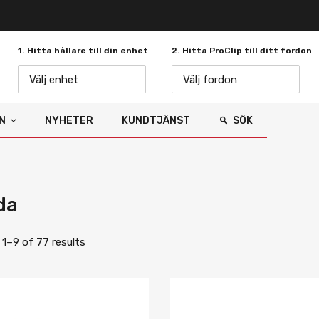
1. Hitta hållare till din enhet
2. Hitta ProClip till ditt fordon
Välj enhet
Välj fordon
N
NYHETER
KUNDTJÄNST
SÖK
da
1–9 of 77 results
Lägg i önskelista