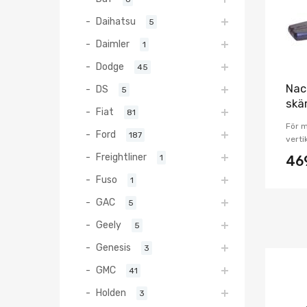
Daihatsu
5
Daimler
1
Dodge
45
Nac
DS
5
skä
Fiat
81
För 
Ford
187
verti
Freightliner
1
46
Fuso
1
GAC
5
Geely
5
Genesis
3
GMC
41
Holden
3