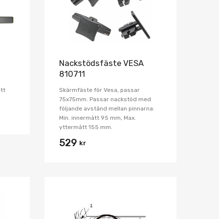
Nackstödsfäste VESA
810711
tt
Skärmfäste för Vesa, passar
75x75mm. Passar nackstöd med
följande avstånd mellan pinnarna:
Min. innermått 95 mm, Max.
yttermått 155 mm.
529
kr
Lägg i önskelista
Lägg i önskelist
Jämför
Jämför