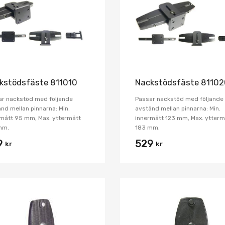
Jämför
kstödsfäste 811010
Nackstödsfäste 8110
ar nackstöd med följande
Passar nackstöd med följande
nd mellan pinnarna: Min.
avstånd mellan pinnarna: Min.
mått 95 mm, Max. yttermått
innermått 123 mm, Max. ytterm
mm.
183 mm.
9
529
kr
kr
Lägg i önskelista
Jämför