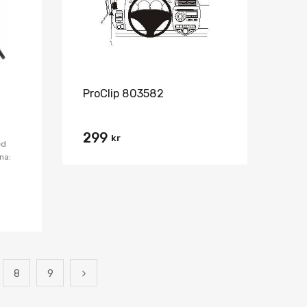
ProClip 803582
299
kr
ed
na:
8
9