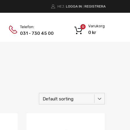
HEJ.
LOGGA IN
REGISTRERA
|
Varukorg
Telefon:
0
0
kr
031 - 730 45 00
Lägg i önskelista
Lägg i önskelist