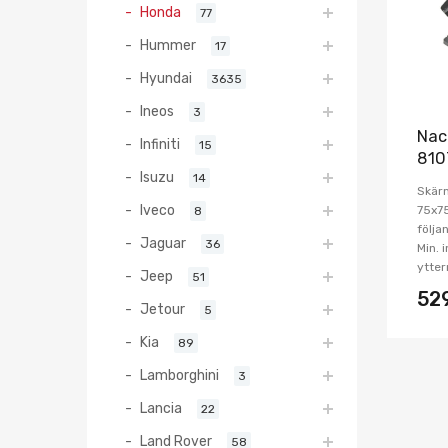
Honda
77
Hummer
17
Hyundai
3635
Ineos
3
Nac
Infiniti
15
810
Isuzu
14
Skärm
Iveco
75x7
8
följa
Jaguar
36
Min. 
ytte
Jeep
51
52
Jetour
5
Kia
89
Lamborghini
3
Lancia
22
Land Rover
58