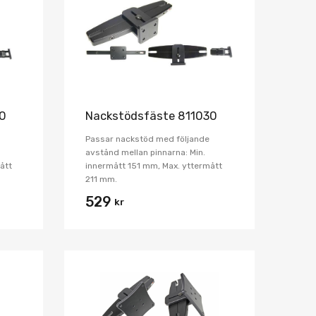
Jämför
Jämför
20
Nackstödsfäste 811030
Passar nackstöd med följande
avstånd mellan pinnarna: Min.
ått
innermått 151 mm, Max. yttermått
211 mm.
529
kr
Lägg i önskelista
Lägg i önskelist
Jämför
Jämför