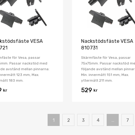
kstödsfäste VESA
Nackstödsfäste VESA
721
810731
fäste för Vesa, passar
Skärmfäste för Vesa, passar
5mm. Passar nackstöd med
75x75mm. Passar nackstöd m
nde avstånd mellan pinnarna:
följande avstånd mellan pinnar
innermått 123 mm, Max.
Min. innermått 151 mm, Max.
rmått 183 mm.
yttermått 211 mm.
9
529
kr
kr
1
2
3
4
…
7