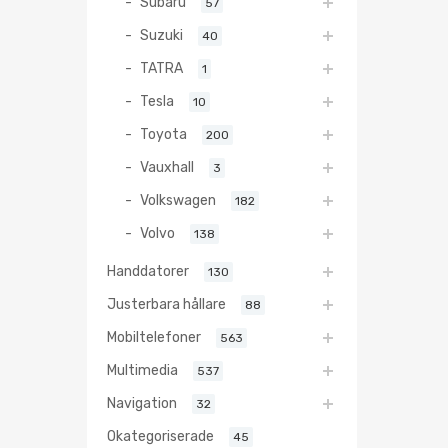
Subaru
57
Suzuki
40
TATRA
1
Tesla
10
Toyota
200
Vauxhall
3
Volkswagen
182
Volvo
138
Handdatorer
130
Justerbara hållare
88
Mobiltelefoner
563
Multimedia
537
Navigation
32
Okategoriserade
45