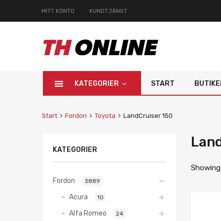
MITT KONTO
KUNDTJÄNST
KATEGORIER
START
BUTIKE
Start
Fordon
Toyota
LandCruiser 150
Land
KATEGORIER
Showing 
Fordon
3889
Acura
10
Alfa Romeo
24