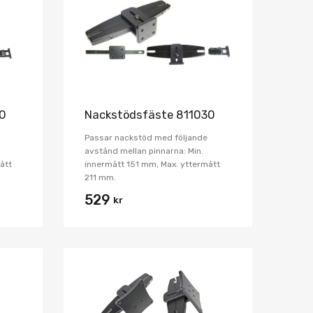
Jämför
Jämför
20
Nackstödsfäste 811030
Passar nackstöd med följande
avstånd mellan pinnarna: Min.
ått
innermått 151 mm, Max. yttermått
211 mm.
529
kr
Lägg i önskelista
Lägg i önskelist
Jämför
Jämför