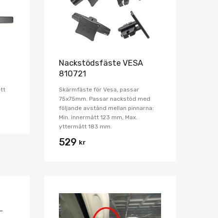
Nackstödsfäste VESA
810721
tt
Skärmfäste för Vesa, passar
75x75mm. Passar nackstöd med
följande avstånd mellan pinnarna:
Min. innermått 123 mm, Max.
yttermått 183 mm.
529
kr
Lägg i önskelista
Lägg i önskelist
Jämför
Jämför