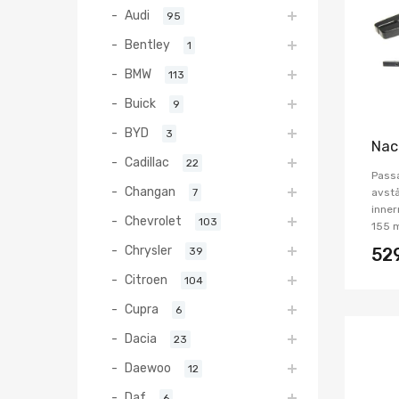
Audi
95
Bentley
1
BMW
113
Buick
9
BYD
3
Nac
Cadillac
22
Pass
Changan
7
avstå
inner
Chevrolet
103
155 
Chrysler
39
52
Citroen
104
Cupra
6
Dacia
23
Daewoo
12
Daf
6