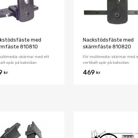
kstödsfäste med
Nackstödsfäste med
rmfäste 810810
skärmfäste 810820
multimedia-skärmar med ett
För multimedia-skärmar med e
kalt spår på baksidan.
vertikalt spår på baksidan.
9
469
kr
kr
Lägg i önskelista
Jämför