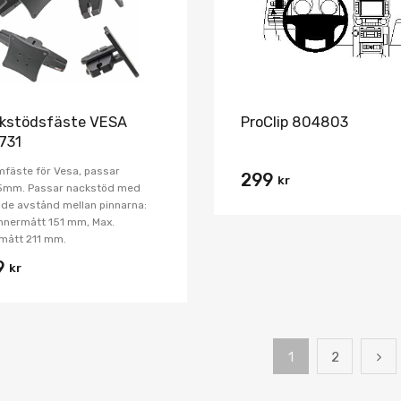
kstödsfäste VESA
ProClip 804803
731
fäste för Vesa, passar
299
kr
5mm. Passar nackstöd med
nde avstånd mellan pinnarna:
innermått 151 mm, Max.
mått 211 mm.
9
kr
1
2