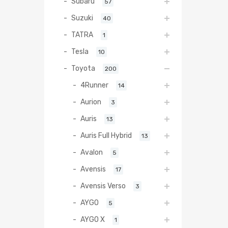
Subaru
57
Suzuki
40
TATRA
1
Tesla
10
Toyota
200
4Runner
14
Aurion
3
Auris
13
Auris Full Hybrid
13
Avalon
5
Avensis
17
Avensis Verso
3
AYGO
5
AYGO X
1