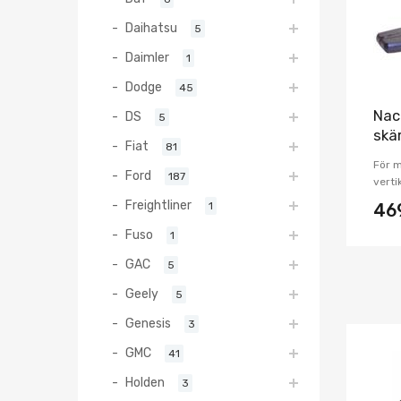
Daihatsu
5
Daimler
1
Dodge
45
Nac
DS
5
skä
Fiat
81
För 
Ford
187
verti
Freightliner
1
46
Fuso
1
GAC
5
Geely
5
Genesis
3
GMC
41
Holden
3