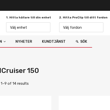
1. Hitta hållare till din enhet
2. Hitta ProClip till ditt fordon
Välj enhet
Välj fordon
N
NYHETER
KUNDTJÄNST
SÖK
Cruiser 150
1–9 of 14 results
Lägg i önskelista