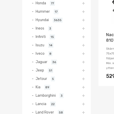
Honda
77
Hummer
17
Hyundai
3635
Ineos
3
Nac
Infiniti
15
810
Isuzu
14
Skärm
Iveco
75x7
8
följa
Jaguar
36
Min. 
ytter
Jeep
51
52
Jetour
5
Kia
89
Lamborghini
3
Lancia
22
Land Rover
58