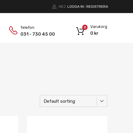
HEJ.
LOGGA IN
REGISTRERA
|
Varukorg
Telefon:
0
0
kr
031 - 730 45 00
Lägg i önskelista
Lägg i önskelist