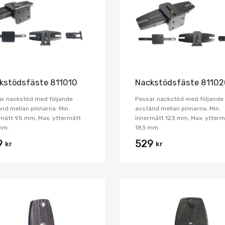
Jämför
kstödsfäste 811010
Nackstödsfäste 8110
ar nackstöd med följande
Passar nackstöd med följande
nd mellan pinnarna: Min.
avstånd mellan pinnarna: Min.
mått 95 mm, Max. yttermått
innermått 123 mm, Max. ytterm
mm.
183 mm.
9
529
kr
kr
Lägg i önskelista
Jämför