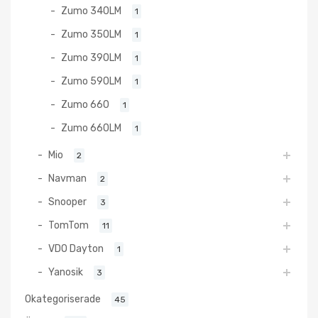
Zumo 340LM
1
Zumo 350LM
1
Zumo 390LM
1
Zumo 590LM
1
Zumo 660
1
Zumo 660LM
1
Mio
2
Navman
2
Snooper
3
TomTom
11
VDO Dayton
1
Yanosik
3
Okategoriserade
45