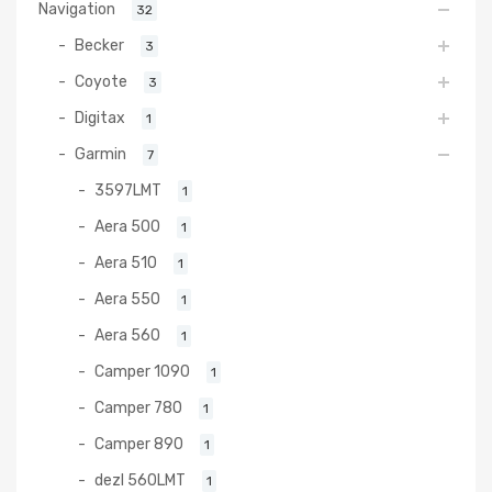
Navigation
32
Becker
3
Coyote
3
Digitax
1
Garmin
7
3597LMT
1
Aera 500
1
Aera 510
1
Aera 550
1
Aera 560
1
Camper 1090
1
Camper 780
1
Camper 890
1
dezl 560LMT
1