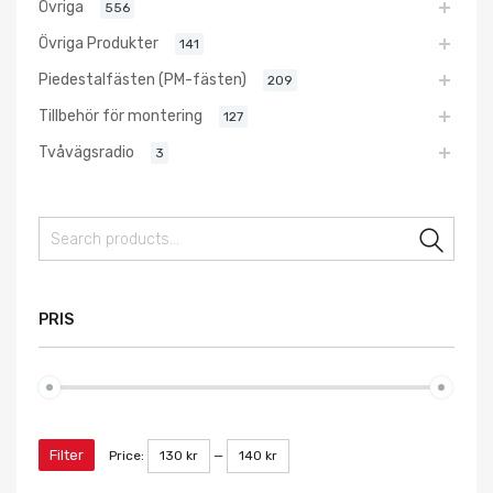
Övriga
556
Övriga Produkter
141
Piedestalfästen (PM-fästen)
209
Tillbehör för montering
127
Tvåvägsradio
3
Sear
PRIS
Filter
Price:
130 kr
—
140 kr