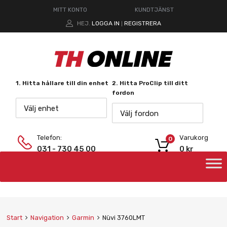
MITT KONTO
KUNDTJÄNST
HEJ.
LOGGA IN
REGISTRERA
|
1. Hitta hållare till din enhet
2. Hitta ProClip till ditt
fordon
Välj enhet
Välj fordon
Telefon:
Varukorg
0
031 - 730 45 00
0
kr
Start
Navigation
Garmin
Nüvi 3760LMT