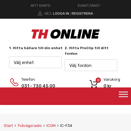
MITT KONTO
KUNDTJÄNST
HEJ.
LOGGA IN
REGISTRERA
|
1. Hitta hållare till din enhet
2. Hitta ProClip till ditt
fordon
Välj enhet
Välj fordon
Telefon:
Varukorg
0
031 - 730 45 00
0
kr
Start
Tvåvägsradio
ICOM
IC-F34