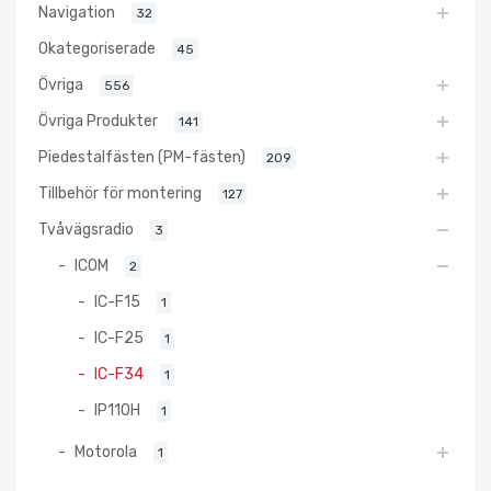
Navigation
32
Okategoriserade
45
Övriga
556
Övriga Produkter
141
Piedestalfästen (PM-fästen)
209
Tillbehör för montering
127
Tvåvägsradio
3
ICOM
2
IC-F15
1
IC-F25
1
IC-F34
1
IP110H
1
Motorola
1