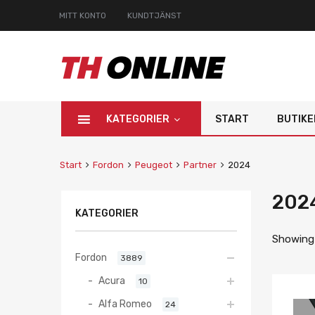
MITT KONTO
KUNDTJÄNST
KATEGORIER
START
BUTIKE
Start
Fordon
Peugeot
Partner
2024
202
KATEGORIER
Showing a
Fordon
3889
Acura
10
Alfa Romeo
24