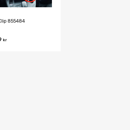
Clip 855484
9
kr