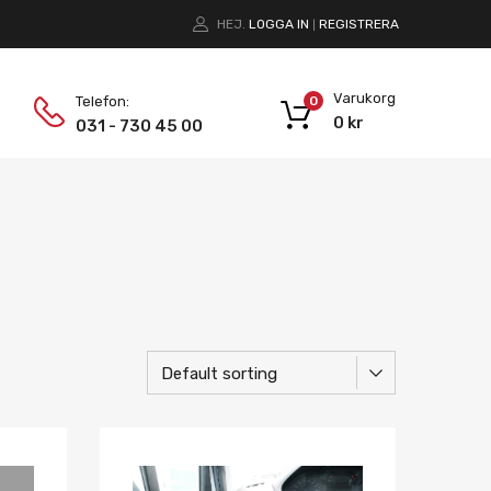
HEJ.
LOGGA IN
REGISTRERA
|
Varukorg
Telefon:
0
0
kr
031 - 730 45 00
Lägg i önskelista
Lägg i önskelist