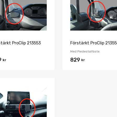
Jämför
stärkt ProClip 213553
Förstärkt ProClip 2135
Med Piedestalfäste.
9
829
kr
kr
Lägg i önskelista
Jämför