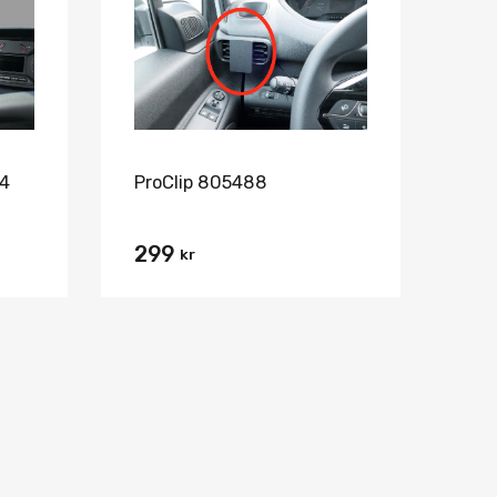
Jämför
Jämför
54
ProClip 805488
299
kr