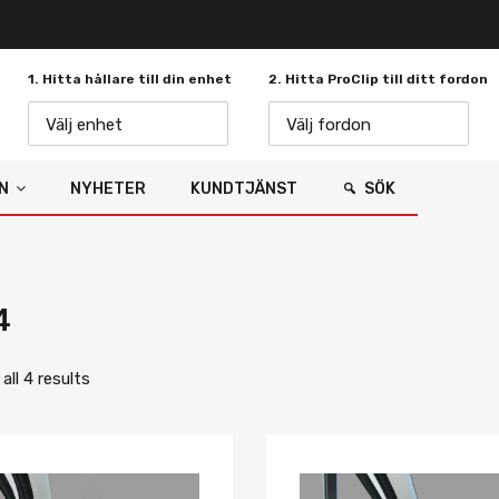
1. Hitta hållare till din enhet
2. Hitta ProClip till ditt fordon
Välj enhet
Välj fordon
N
NYHETER
KUNDTJÄNST
SÖK
4
ll 4 results
Lägg i önskelista