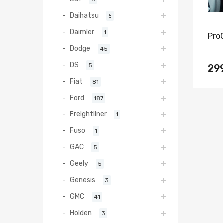
Daihatsu
5
Daimler
1
Pro
Dodge
45
DS
5
29
Fiat
81
Ford
187
Freightliner
1
Fuso
1
GAC
5
Geely
5
Genesis
3
GMC
41
Holden
3